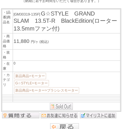
（納期に若干お時間をいただく場合があります。）
・[品
G☆STYLE GRAND
[GM30319-135F]
番]商
SLAM 13.5T-R BlackEdition(ローター
品名
13.5mmファン付)
・商
11,880
品価
円/ヶ
(税込)
格
・規
格
0
・在
庫
・カ
新品商品>モーター
テゴ
G☆STYLE>モーター
リ
新品商品>モーター>ブラシレスモーター