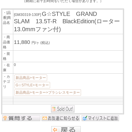
（納期に若干お時間をいただく場合があります。）
・[品
G☆STYLE GRAND
[GM30319-130F]
番]商
SLAM 13.5T-R BlackEdition(ローター
品名
13.0mmファン付)
・商
11,880
品価
円/ヶ
(税込)
格
・規
格
0
・在
庫
・カ
新品商品>モーター
テゴ
G☆STYLE>モーター
リ
新品商品>モーター>ブラシレスモーター