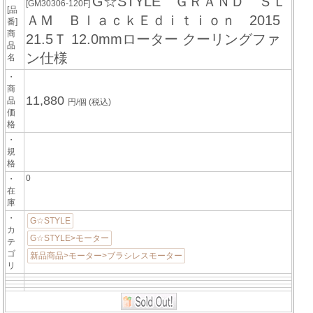
G☆STYLE ＧＲＡＮＤ ＳＬ
[GM30306-120F]
[品
ＡＭ ＢｌａｃｋＥｄｉｔｉｏｎ 2015
番]
商
21.5Ｔ 12.0mmローター クーリングファ
品
ン仕様
名
・
商
11,880
品
円/個
(税込)
価
格
・
規
格
0
・
在
庫
・
G☆STYLE
カ
G☆STYLE>モーター
テ
ゴ
新品商品>モーター>ブラシレスモーター
リ