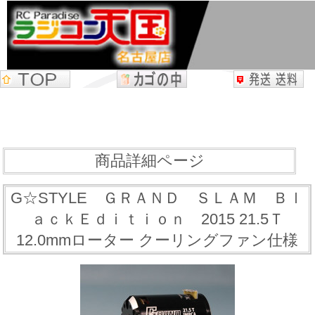
商品詳細ページ
G☆STYLE ＧＲＡＮＤ ＳＬＡＭ Ｂｌ
ａｃｋＥｄｉｔｉｏｎ 2015 21.5Ｔ
12.0mmローター クーリングファン仕様