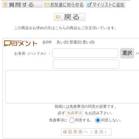
この商品をお求めの方はこちらの商品もご注文頂いています。
全0件 良い(0) 普通(0) 悪い(0)
お名前（ハンドル）：
パ
投稿には免責事項の同意が必要です。
必ず
免責事項
をお読み下さい。
免責事項に
同意する。
同意しない。