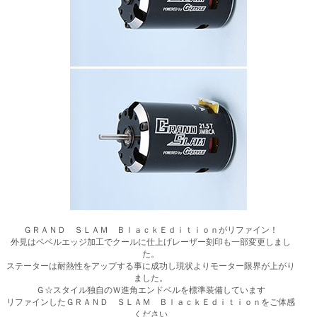
ＧＲＡＮＤ ＳＬＡＭ ＢｌａｃｋＥｄｉｔｉｏｎがリファイン！
外見はベベルエッジ加工でクールに仕上げレーザー刻印も一部変更しまし
た。
ステーターは耐熱性をアップする事に成功し現状よりモーター限界が上がり
ました。
Ｇ☆スタイル独自のＷ進角エンドベルを標準装備しています
リファインしたＧＲＡＮＤ ＳＬＡＭ ＢｌａｃｋＥｄｉｔｉｏｎをご体感
ください