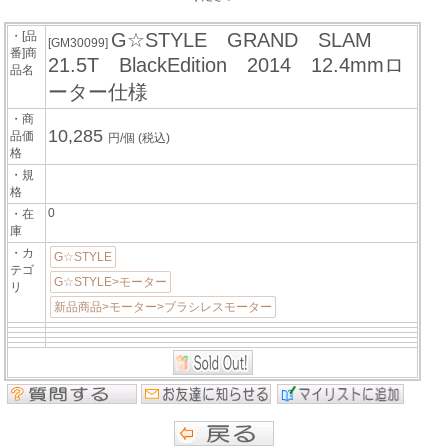
・[品
G☆STYLE GRAND SLAM
[GM30099]
番]商
21.5T BlackEdition 2014 12.4mmロ
品名
ーター仕様
・商
10,285
品価
円/個
(税込)
格
・規
格
0
・在
庫
・カ
G☆STYLE
テゴ
G☆STYLE>モーター
リ
新品商品>モーター>ブラシレスモーター