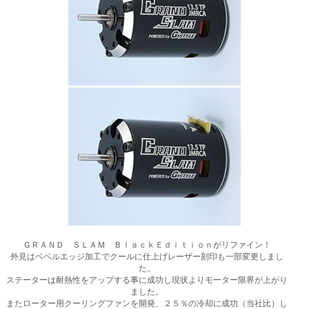
ＧＲＡＮＤ ＳＬＡＭ ＢｌａｃｋＥｄｉｔｉｏｎがリファイン！
外見はベベルエッジ加工でクールに仕上げレーザー刻印も一部変更しまし
た。
ステーターは耐熱性をアップする事に成功し現状よりモーター限界が上がり
ました。
またローター用クーリングファンを開発、２５％の冷却に成功（当社比）し