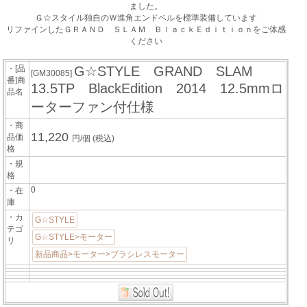
ました。
Ｇ☆スタイル独自のＷ進角エンドベルを標準装備しています
リファインしたＧＲＡＮＤ ＳＬＡＭ ＢｌａｃｋＥｄｉｔｉｏｎをご体感
ください
・[品
G☆STYLE GRAND SLAM
[GM30085]
番]商
13.5TP BlackEdition 2014 12.5mmロ
品名
ーターファン付仕様
・商
11,220
品価
円/個
(税込)
格
・規
格
0
・在
庫
・カ
G☆STYLE
テゴ
G☆STYLE>モーター
リ
新品商品>モーター>ブラシレスモーター