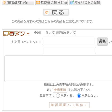
この商品をお求めの方はこちらの商品もご注文頂いています。
全0件 良い(0) 普通(0) 悪い(0)
お名前（ハンドル）：
パ
投稿には免責事項の同意が必要です。
必ず
免責事項
をお読み下さい。
免責事項に
同意する。
同意しない。