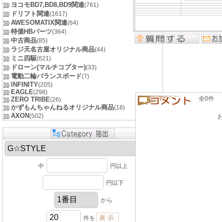
ヨコモBD7,BD8,BD9関連
(761)
ドリフト関連
(1617)
AWESOMATIX関連
(64)
特価HBパーツ
(364)
中古商品
(85)
ラジ天名古屋オリジナル商品
(44)
ミニ四駆
(621)
ドローン(マルチコプター)
(33)
電動二輪バランスボード
(7)
INFINITY
(205)
EAGLE
(298)
全0件 良い
ZERO TRIBE
(26)
かずもんちゃんねるオリジナル商品
(18)
AXON
(502)
中
円以上
円以下
から
件を