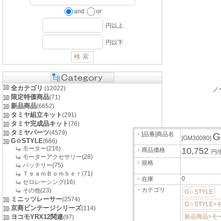
and
or
円以上
円以下
全カテゴリ
(12022)
ノ
限定特価商品
(71)
新品商品
(6652)
タミヤ組立キット
(291)
タミヤ完成品キット
(76)
タミヤパーツ
(4579)
・[品番]商品名
G
[GM30080]
G☆STYLE
(666)
モーター(216)
10,752
・商品価格
円/
モーターアクセサリー(28)
・規格
バッテリー(75)
ＴｅａｍＢｏｍｂｅｒ(71)
0
・在庫
ゼロレーシング(16)
・カテゴリ
その他(23)
G☆STYLE
ミニッツレーサー
(2574)
G☆STYLE
京商ビンテージシリーズ
(114)
ヨコモYRX12関連
新品商品>モ
(97)