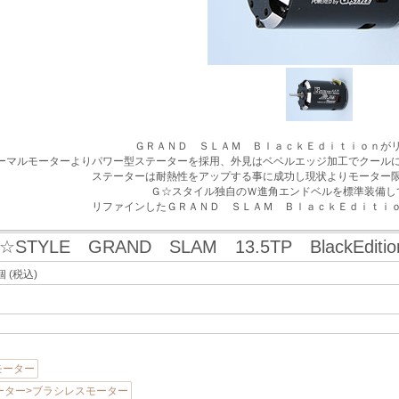
ＧＲＡＮＤ ＳＬＡＭ ＢｌａｃｋＥｄｉｔｉｏｎが
ーマルモーターよりパワー型ステーターを採用、外見はベベルエッジ加工でクール
ステーターは耐熱性をアップする事に成功し現状よりモーター
Ｇ☆スタイル独自のＷ進角エンドベルを標準装備し
リファインしたＧＲＡＮＤ ＳＬＡＭ ＢｌａｃｋＥｄｉｔｉ
☆STYLE GRAND SLAM 13.5TP BlackEdi
個
(税込)
>モーター
ーター>ブラシレスモーター