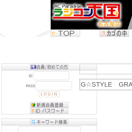
ID
G☆STYLE GRA
PASS