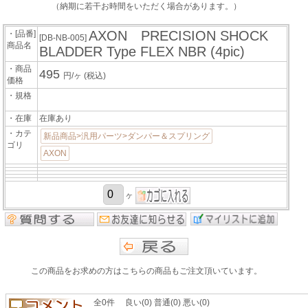
（納期に若干お時間をいただく場合があります。）
AXON PRECISION SHOCK
・[品番]
[DB-NB-005]
商品名
BLADDER Type FLEX NBR (4pic)
・商品
495
円/ヶ
(税込)
価格
・規格
・在庫
在庫あり
・カテ
新品商品>汎用パーツ>ダンパー＆スプリング
ゴリ
AXON
ヶ
この商品をお求めの方はこちらの商品もご注文頂いています。
全0件 良い(0) 普通(0) 悪い(0)