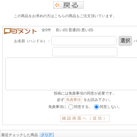
この商品をお求めの方はこちらの商品もご注文頂いています。
全0件 良い(0) 普通(0) 悪い(0)
お名前（ハンドル）：
パ
投稿には免責事項の同意が必要です。
必ず
免責事項
をお読み下さい。
免責事項に
同意する。
同意しない。
最近チェックした商品
クリア