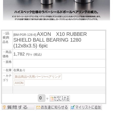
AXON X10 RUBBER
・[品
[BM-PGR-128-6]
番]商
SHIELD BALL BEARING 1280
品名
(12x8x3.5) 6pic
・商品
1,782
円/ヶ
(税込)
価格
・規格
・在庫
在庫あり
・カテ
新品商品>汎用パーツ>べアリング
ゴリ
AXON
ヶ