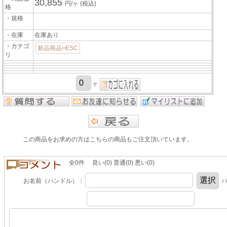
30,855
円/ヶ
(税込)
格
・規格
・在庫
在庫あり
・カテゴ
新品商品>ESC
リ
ヶ
この商品をお求めの方はこちらの商品もご注文頂いています。
全0件 良い(0) 普通(0) 悪い(0)
お名前（ハンドル）：
パ