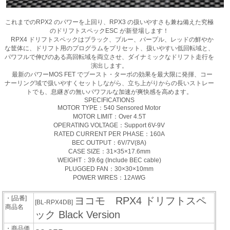
これまでのRPX2 のパワーを上回り、RPX3 の扱いやすさも兼ね備えた究極
のドリフトスペックESC が新登場します！
RPX4 ドリフトスペックはブラック、ブルー、パープル、レッドの鮮やか
な筐体に、ドリフト用のプログラムをプリセット、扱いやすい低回転域と、
パワフルで伸びのある高回転域を両立させ、ダイナミックなドリフト走行を
演出します。
最新のパワーMOS FET でブースト・ターボの効果を最大限に発揮、コー
ナーリング域で扱いやすくセットしながら、立ち上がりからの長いストレー
トでも、息継ぎの無いパワフルな加速が爽快感を高めます。
SPECIFICATIONS
MOTOR TYPE：540 Sensored Motor
MOTOR LIMIT：Over 4.5T
OPERATING VOLTAGE：Support 6V-9V
RATED CURRENT PER PHASE：160A
BEC OUTPUT：6V/7V(8A)
CASE SIZE：31×35×17.6mm
WEIGHT：39.6g (Include BEC cable)
PLUGGED FAN：30×30×10mm
POWER WIRES：12AWG
・[品番]
ヨコモ RPX4 ドリフトスペ
[BL-RPX4DB]
商品名
ック Black Version
・商品価