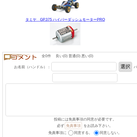
タミヤ GP.375 ハイパーダッシュモーターPRO
全0件 良い(0) 普通(0) 悪い(0)
お名前（ハンドル）：
パ
投稿には免責事項の同意が必要です。
必ず
免責事項
をお読み下さい。
免責事項に
同意する。
同意しない。