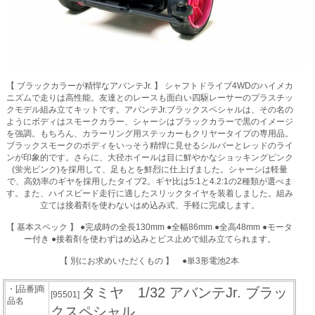
【 ブラックカラーが精悍なアバンテJr. 】 シャフトドライブ4WDのハイメカ
ニズムで走りは高性能。友達とのレースも面白い四駆レーサーのプラスチッ
クモデル組み立てキットです。アバンテJr.ブラックスペシャルは、その名の
ようにボディはスモークカラー、シャーシはブラックカラーで黒のイメージ
を強調。もちろん、カラーリング用ステッカーもクリヤータイプの専用品。
ブラックスモークのボディをいっそう精悍に見せるシルバーとレッドのライ
ンが印象的です。さらに、大径ホイールは目に鮮やかなショッキングピンク
(蛍光ピンク)を採用して、足もとを鮮烈に仕上げました。シャーシは軽量
で、高効率のギヤを採用したタイプ2。ギヤ比は5:1と4.2:1の2種類が選べま
す。また、ハイスピード走行に適したスリックタイヤを装着しました。組み
立ては接着剤を使わないはめ込み式、手軽に完成します。
【 基本スペック 】 ●完成時の全長130mm ●全幅86mm ●全高48mm ●モータ
ー付き ●接着剤を使わずはめ込みとビス止めで組み立てられます。
【 別にお求めいただくもの 】 ●単3形電池2本
・[品番]商
タミヤ 1/32 アバンテJr. ブラッ
[95501]
品名
クスペシャル