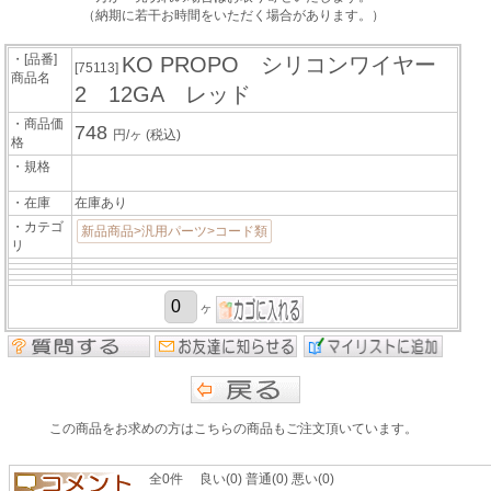
（納期に若干お時間をいただく場合があります。）
・[品番]
KO PROPO シリコンワイヤー
[75113]
商品名
2 12GA レッド
・商品価
748
円/ヶ
(税込)
格
・規格
・在庫
在庫あり
・カテゴ
新品商品>汎用パーツ>コード類
リ
ヶ
この商品をお求めの方はこちらの商品もご注文頂いています。
全0件 良い(0) 普通(0) 悪い(0)