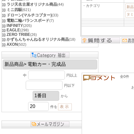
ラジ天名古屋オリジナル商品
(44)
・カテゴリ
新品
ミニ四駆
(621)
タミ
ドローン(マルチコプター)
(33)
電動二輪バランスボード
(7)
INFINITY
(205)
EAGLE
(298)
ZERO TRIBE
(26)
かずもんちゃんねるオリジナル商品
(18)
AXON
(502)
中
円以上
全0件 良い
円以下
から
件を