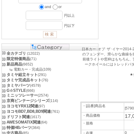
and
or
円以上
円以下
日本カー･オブ･ザ･イヤー20
全カテゴリ
(12022)
のフェンダー、滑らかな曲線を
限定特価商品
(71)
前後ライトや窓枠はもちろん、
新品商品
(6652)
ークホイールにはトレッドパタ
電動カー・完成品(109)
タミヤ組立キット
★
(291)
タミヤ完成品キット
(76)
タミヤパーツ
(4579)
G☆STYLE
(666)
ミニッツレーサー
(2574)
京商ビンテージシリーズ
(114)
ヨコモYRX12関連
・[品番]商品名
(97)
[579
ヨコモBD7,BD8,BD9関連
(761)
17,
・商品価格
ドリフト関連
(1617)
AWESOMATIX関連
(64)
・規格
特価HBパーツ
(364)
中古商品
0
(85)
・在庫