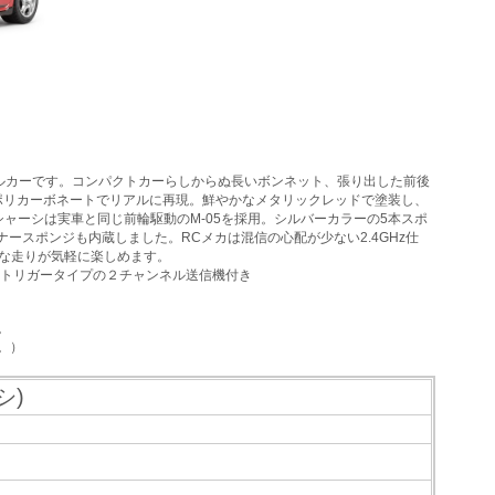
トロールカーです。コンパクトカーらしからぬ長いボンネット、張り出した前後
ポリカーボネートでリアルに再現。鮮やかなメタリックレッドで塗装し、
ャーシは実車と同じ前輪駆動のM-05を採用。シルバーカラーの5本スポ
ースポンジも内蔵しました。RCメカは混信の心配が少ない2.4GHz仕
快な走りが気軽に楽しめます。
イールトリガータイプの２チャンネル送信機付き
。
。）
シ)