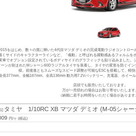
14-2015をはじめ、数々の賞に輝いた4代目マツダ デミオの完成電動ラジオコン
描くサイドのキャラクターラインなど、「魂動」と呼ばれる躍動感あるフォルムを
実車でオプション設定されているボディサイドのグラフィックも貼り込みました。シ
ーンが刻まれたMシャーシ60Dラジアルタイヤを装着し、タイヤの変形を防ぐインナ
様。前後進ともスムーズなスピード調整が可能なESCを搭載して、軽
全長377mm、全幅167mm、全高136mm 動力用7.2Vバッテリー、充電器、ホ
店頭でも販売いたしております。
万が一売切れの場合はお取り寄せいたします
（納期に若干お時間をいただく場合があります
タミヤ 1/10RC XB マツダ デミオ (M-05シャー
01]
009
円/ヶ
(税込)