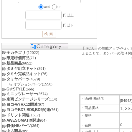
and
or
円以上
円以下
【 RCカーの性能アップやセッ
全カテゴリ
(12022)
えることで、ダンパーの取り付
限定特価商品
(71)
新品商品
(6652)
タミヤ組立キット
(291)
タミヤ完成品キット
(76)
タミヤパーツ
(4579)
オプションパーツ(1550)
G☆STYLE
(666)
ミニッツレーサー
(2574)
・[品番]商品名
京商ビンテージシリーズ
(114)
[54943
ヨコモYRX12関連
(97)
1,23
・商品価格
ヨコモBD7,BD8,BD9関連
(761)
ドリフト関連
(1617)
・規格
AWESOMATIX関連
(64)
0
・在庫
特価HBパーツ
(364)
中古商品
(85)
・カテゴリ