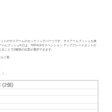
レードセットのサスアームのセッティングパーツです。サスアームブッシュを換
ブッシュA-Cは、TRF419サスペンション アップグレードセットの
えることで2種類の位置が選択できます。
アルミ製
。
。）
(2個)