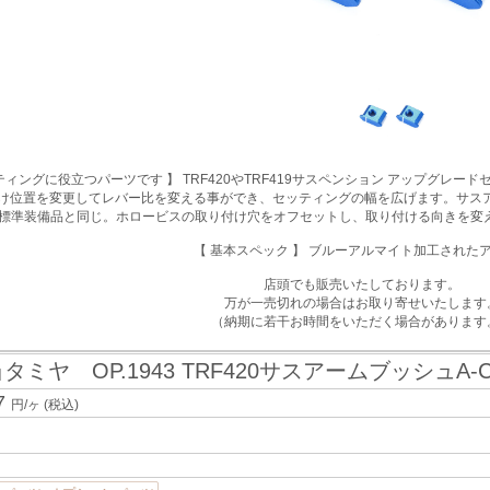
ティングに役立つパーツです 】 TRF420やTRF419サスペンション アップグ
け位置を変更してレバー比を変える事ができ、セッティングの幅を広げます。サスアーム
標準装備品と同じ。ホロービスの取り付け穴をオフセットし、取り付ける向きを変
【 基本スペック 】 ブルーアルマイト加工された
店頭でも販売いたしております。
万が一売切れの場合はお取り寄せいたします
（納期に若干お時間をいただく場合があります
タミヤ OP.1943 TRF420サスアームブッシュA-C 
]
7
円/ヶ
(税込)