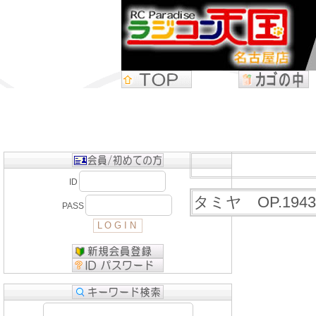
ID
タミヤ OP.194
PASS