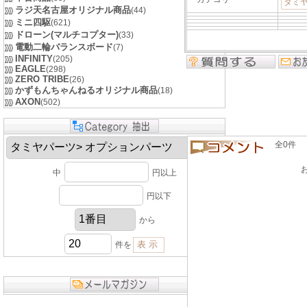
タミ
ラジ天名古屋オリジナル商品
(44)
ミニ四駆
(621)
ドローン(マルチコプター)
(33)
電動二輪バランスボード
(7)
INFINITY
(205)
EAGLE
(298)
ZERO TRIBE
(26)
かずもんちゃんねるオリジナル商品
(18)
AXON
(502)
全0件 良い
中
円以上
円以下
から
件を