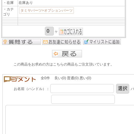
・在庫
在庫あり
・カテ
タミヤパーツ>オプションパーツ
ゴリ
ヶ
この商品をお求めの方はこちらの商品もご注文頂いています。
全0件 良い(0) 普通(0) 悪い(0)
お名前（ハンドル）：
パ