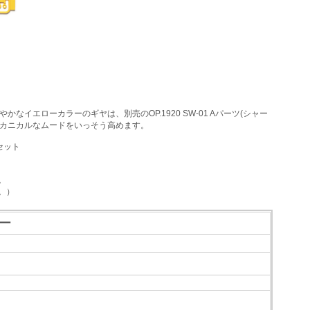
イエローカラーのギヤは、別売のOP.1920 SW-01 Aパーツ(シャー
メカニカルなムードをいっそう高めます。
セット
。
。）
ロー