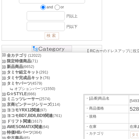
and
or
円以上
円以下
【 RCカーのドレスアップに役立
全カテゴリ
(12022)
限定特価商品
(71)
新品商品
(6652)
タミヤ組立キット
(291)
タミヤ完成品キット
(76)
タミヤパーツ
(4579)
オプションパーツ(1550)
G☆STYLE
(666)
・[品番]商品名
ミニッツレーサー
(2574)
[549
京商ビンテージシリーズ
(114)
52
・商品価格
ヨコモYRX12関連
(97)
ヨコモBD7,BD8,BD9関連
(761)
・規格
ドリフト関連
(1617)
AWESOMATIX関連
・在庫
在庫
(64)
特価HBパーツ
(364)
・カテゴリ
タミ
中古商品
(85)