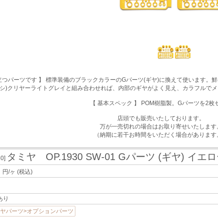
つパーツです 】 標準装備のブラックカラーのGパーツ(ギヤ)に換えて使います。鮮やかな
シ)クリヤーライトグレイと組み合わせれば、内部のギヤがよく見え、カラフルで
【 基本スペック 】 POM樹脂製。Gパーツを2枚
店頭でも販売いたしております。
万が一売切れの場合はお取り寄せいたします
（納期に若干お時間をいただく場合があります
タミヤ OP.1930 SW-01 Gパーツ (ギヤ) イエ
30]
8
円/ヶ
(税込)
あり
ヤパーツ>オプションパーツ