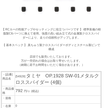
【 RCカーの性能アップやセッティングに役立つパーツです 】 標準装備の樹
脂製C8パーツに換えて使用。強度の高い組み立て式の金属製クロススパイ
ダーにより、走りの信頼性がアップします。
【 基本スペック 】 真ちゅう製クロススパイダーボディとスチール製ピンで
構成
店頭でも販売いたしております。
万が一売切れの場合はお取り寄せいたします。
（納期に若干お時間をいただく場合があります。）
・[品番]
タミヤ OP.1928 SW-01メタルク
[54928]
商品名
ロススパイダー (4個)
・商品価
792
円/ヶ
(税込)
格
・規格
0
・在庫