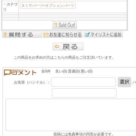
・カテゴ
タミヤパーツ>オプションパーツ
リ
この商品をお求めの方はこちらの商品もご注文頂いています。
全0件 良い(0) 普通(0) 悪い(0)
お名前（ハンドル）：
パ
投稿には免責事項の同意が必要です。