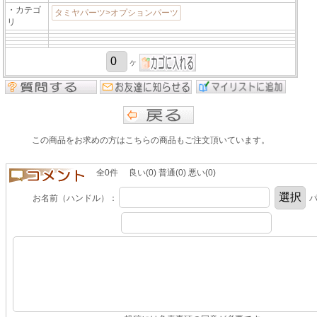
・カテゴ
タミヤパーツ>オプションパーツ
リ
ヶ
この商品をお求めの方はこちらの商品もご注文頂いています。
全0件 良い(0) 普通(0) 悪い(0)
お名前（ハンドル）：
パ