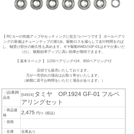
【 RCカーの性能アップやセッティングに役立つパーツです 】 ボールベアリ
ングの装備はチューンナップの第1歩。駆動ロスを減らして走行時間をのば
し、軸受け部分の耐久性も高めます。ギヤ駆動4WDのGF-01はギヤが多いだ
けに、駆動効率アップに高い効果が期待できます。
【 基本スペック 】 1150ベアリング×24、850ベアリング×2
店頭でも販売いたしております。
万が一売切れの場合はお取り寄せいたします。
（納期に若干お時間をいただく場合があります。）
・[品番]商
タミヤ OP.1924 GF-01 フルベ
[54924]
品名
アリングセット
・商品価
2,475
円/ヶ
(税込)
格
・規格
・在庫
在庫あり