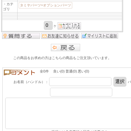
・カテ
タミヤパーツ>オプションパーツ
ゴリ
ヶ
この商品をお求めの方はこちらの商品もご注文頂いています。
全0件 良い(0) 普通(0) 悪い(0)
お名前（ハンドル）：
パ