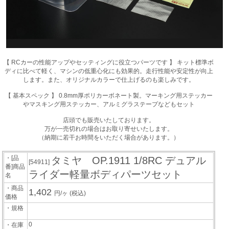
【 RCカーの性能アップやセッティングに役立つパーツです 】 キット標準ボ
ディに比べて軽く、マシンの低重心化にも効果的。走行性能や安定性が向上
します。また、オリジナルカラーで仕上げるのも楽しみです。
【 基本スペック 】 0.8mm厚ポリカーボネート製。マーキング用ステッカー
やマスキング用ステッカー、アルミグラステープなどもセット
店頭でも販売いたしております。
万が一売切れの場合はお取り寄せいたします。
（納期に若干お時間をいただく場合があります。）
・[品
タミヤ OP.1911 1/8RC デュアル
[54911]
番]商品
ライダー軽量ボディパーツセット
名
・商品
1,402
円/ヶ
(税込)
価格
・規格
0
・在庫