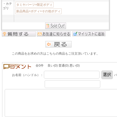
・カテ
タミヤパーツ>限定ボディ
ゴリ
新品商品>ボディ>その他ボディ
この商品をお求めの方はこちらの商品もご注文頂いています。
全0件 良い(0) 普通(0) 悪い(0)
お名前（ハンドル）：
パ