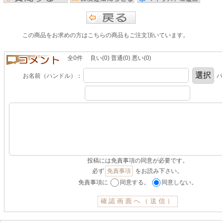
この商品をお求めの方はこちらの商品もご注文頂いています。
全0件 良い(0) 普通(0) 悪い(0)
お名前（ハンドル）：
パ
投稿には免責事項の同意が必要です。
必ず
免責事項
をお読み下さい。
免責事項に
同意する。
同意しない。