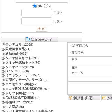
and
or
円以上
円以下
全カテゴリ
(12022)
・[品番]商品名
限定特価商品
(71)
・商品価格
新品商品
(6652)
タミヤ組立キット
(291)
・規格
タミヤ完成品キット
(76)
タミヤパーツ
(4579)
・在庫
G☆STYLE
(666)
・カテゴリ
ミニッツレーサー
(2574)
京商ビンテージシリーズ
(114)
ヨコモYRX12関連
(97)
ヨコモBD7,BD8,BD9関連
(761)
ドリフト関連
(1617)
AWESOMATIX関連
(64)
特価HBパーツ
(364)
中古商品
(85)
ラジ天名古屋オリジナル商品
(44)