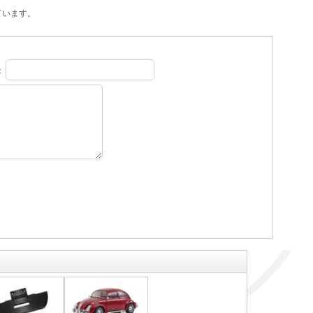
ています。
：
。