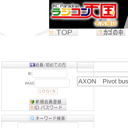
ID
AXON Pivot bush 
PASS