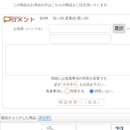
この商品をお求めの方はこちらの商品もご注文頂いています。
全0件 良い(0) 普通(0) 悪い(0)
お名前（ハンドル）：
パ
投稿には免責事項の同意が必要です。
必ず
免責事項
をお読み下さい。
免責事項に
同意する。
同意しない。
最近チェックした商品
クリア