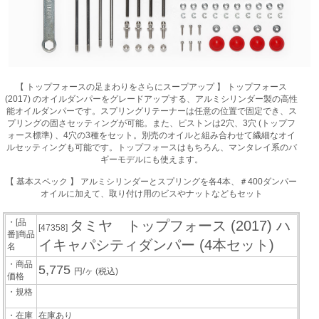
【 トップフォースの足まわりをさらにスープアップ 】 トップフォース
(2017) のオイルダンパーをグレードアップする、アルミシリンダー製の高性
能オイルダンパーです。スプリングリテーナーは任意の位置で固定でき、ス
プリングの固さセッティングが可能。また、ピストンは2穴、3穴 (トップフ
ォース標準) 、4穴の3種をセット。別売のオイルと組み合わせて繊細なオイ
ルセッティングも可能です。トップフォースはもちろん、マンタレイ系のバ
ギーモデルにも使えます。
【 基本スペック 】 アルミシリンダーとスプリングを各4本、＃400ダンパー
オイルに加えて、取り付け用のビスやナットなどもセット
・[品
タミヤ トップフォース (2017) ハ
[47358]
番]商品
イキャパシティダンパー (4本セット)
名
・商品
5,775
円/ヶ
(税込)
価格
・規格
・在庫
在庫あり