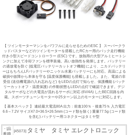
【 ツインモーターマシンをパワフルに走らせるためのESC 】 スーパークラ
ッドバスターなどのツインモーターを搭載したRCカー用のバック走行機能
付き小型スピードコントローラー (ESC) です。放熱用の大型アルミヒートシ
ンクに加えて冷却ファンを標準装備。高い放熱性を発揮します。バッテリー
の過放電を防ぐ [低電圧バッテリーカットオフ機能] により、ニカドバッテリ
ーはもちろんLFバッテリーやニッケル水素バッテリーにも対応。高温による
破損や故障から本体を守る [温度保護機能] も搭載しました。また、電波の非
受信 (送信機電源の入れ忘れなど) をLEDの点灯で知らせ、保護機能 (バッテ
リーカットオフ・温度保護) の作動状態もLEDの点灯で確認できます。デジ
タルサーボなどの大電流が流れるサーボに対応 (6V/4A) したBEC回路を内
蔵。スポーツチューンモーターや25ターン以上のモーターに対応します。
【 基本スペック 】 連続最大電流80A 出力：前進100％・後進75％ 入力電圧
6.6～7.2V サイズ47.0×36.5×26.5mm (コード類を除く) 重量77.5g (コード類
を含む) バッテリー用コネクターはタミヤ型
・[品
タミヤ タミヤ エレクトロニック
[45073]
番]商