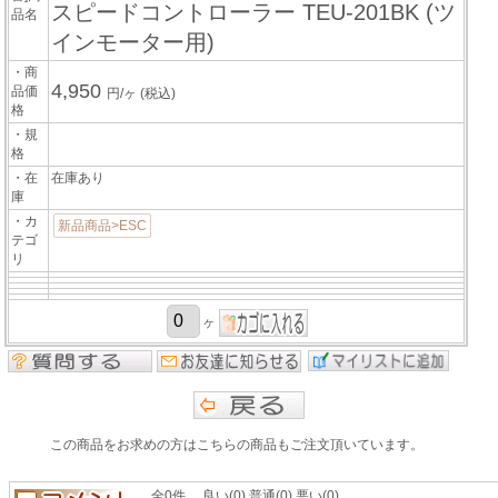
スピードコントローラー TEU-201BK (ツ
品名
インモーター用)
・商
4,950
品価
円/ヶ
(税込)
格
・規
格
・在
在庫あり
庫
・カ
新品商品>ESC
テゴ
リ
ヶ
この商品をお求めの方はこちらの商品もご注文頂いています。
全0件 良い(0) 普通(0) 悪い(0)