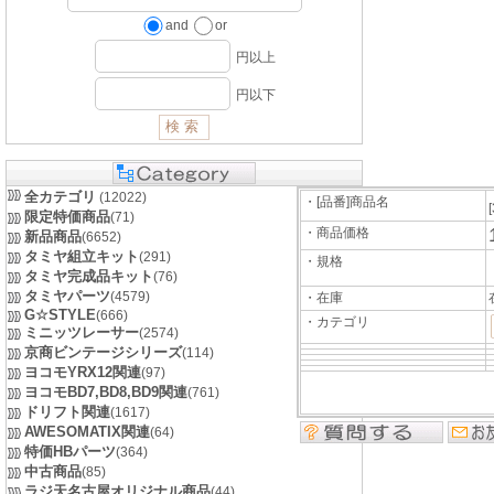
and
or
円以上
円以下
全カテゴリ
(12022)
・[品番]商品名
限定特価商品
(71)
・商品価格
新品商品
(6652)
タミヤ組立キット
(291)
・規格
タミヤ完成品キット
(76)
タミヤパーツ
(4579)
・在庫
G☆STYLE
(666)
・カテゴリ
ミニッツレーサー
(2574)
京商ビンテージシリーズ
(114)
ヨコモYRX12関連
(97)
ヨコモBD7,BD8,BD9関連
(761)
ドリフト関連
(1617)
AWESOMATIX関連
(64)
特価HBパーツ
(364)
中古商品
(85)
ラジ天名古屋オリジナル商品
(44)