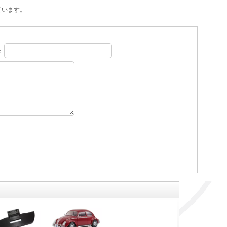
ています。
：
。