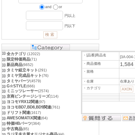
and
or
円以上
円以下
全カテゴリ
(12022)
・[品番]商品名
[3A-004-
限定特価商品
(71)
1,584
・商品価格
新品商品
(6652)
タミヤ組立キット
(291)
・規格
タミヤ完成品キット
(76)
タミヤパーツ
(4579)
・在庫
在庫あり
G☆STYLE
(666)
・カテゴリ
AXON
ミニッツレーサー
(2574)
京商ビンテージシリーズ
(114)
ヨコモYRX12関連
(97)
ヨコモBD7,BD8,BD9関連
(761)
ドリフト関連
(1617)
AWESOMATIX関連
(64)
特価HBパーツ
(364)
中古商品
(85)
ラジ天名古屋オリジナル商品
(44)