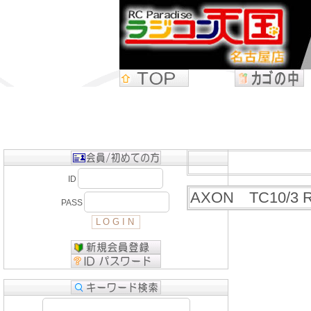
ID
AXON TC10/3 R
PASS