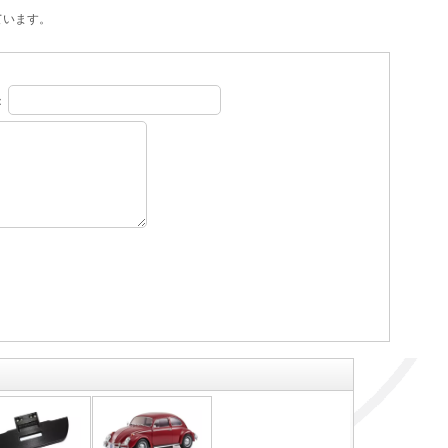
ています。
：
。