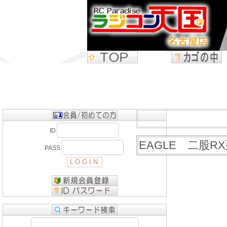
ID
EAGLE 二股R
PASS