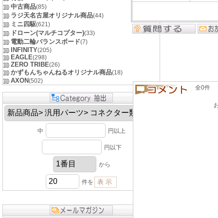
中古商品
(85)
ラジ天名古屋オリジナル商品
(44)
ミニ四駆
(621)
ドローン(マルチコプター)
(33)
電動二輪バランスボード
(7)
INFINITY
(205)
EAGLE
(298)
ZERO TRIBE
(26)
かずもんちゃんねるオリジナル商品
(18)
AXON
(502)
全0件 良い
中
円以上
円以下
から
件を