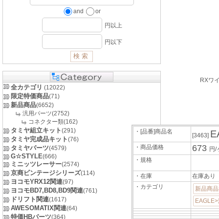
and
or
円以上
円以下
RXワ
全カテゴリ
(12022)
限定特価商品
(71)
新品商品
(6652)
汎用パーツ(2752)
コネクター類(162)
タミヤ組立キット
(291)
・[品番]商品名
E
[3463]
タミヤ完成品キット
(76)
673
・商品価格
タミヤパーツ
(4579)
円/
G☆STYLE
(666)
・規格
ミニッツレーサー
(2574)
京商ビンテージシリーズ
(114)
・在庫
在庫あり
ヨコモYRX12関連
(97)
・カテゴリ
新品商品
ヨコモBD7,BD8,BD9関連
(761)
ドリフト関連
(1617)
EAGLE
AWESOMATIX関連
(64)
特価HBパーツ
(364)