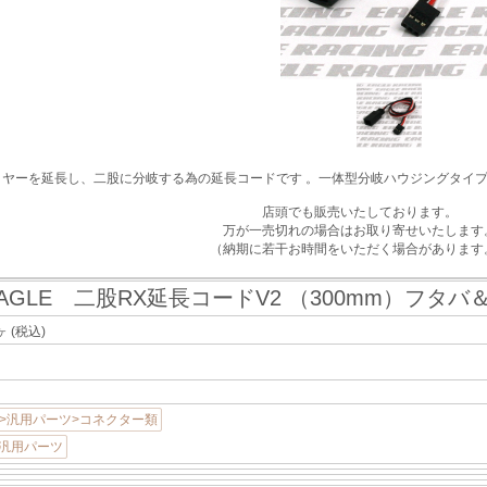
イヤーを延長し、二股に分岐する為の延長コードです 。一体型分岐ハウジングタイ
店頭でも販売いたしております。
万が一売切れの場合はお取り寄せいたします
（納期に若干お時間をいただく場合があります
AGLE 二股RX延長コードV2 （300mm）フタバ
ヶ
(税込)
>汎用パーツ>コネクター類
>汎用パーツ