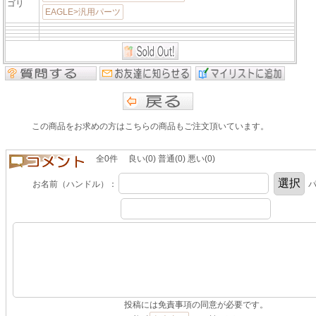
ゴリ
EAGLE>汎用パーツ
この商品をお求めの方はこちらの商品もご注文頂いています。
全0件 良い(0) 普通(0) 悪い(0)
お名前（ハンドル）：
パ
投稿には免責事項の同意が必要です。