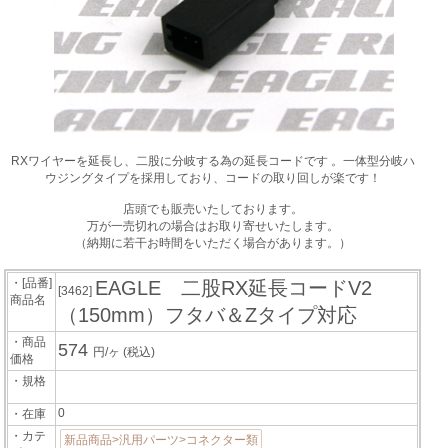
RXワイヤーを延長し、二股に分岐する為の延長コードです 。一体型分岐ハ
ウジングタイプを採用しており、コードの取り回しが楽です！
店頭でも販売いたしております。
万が一売切れの場合はお取り寄せいたします。
（納期に若干お時間をいただく場合があります。）
・[品番]
EAGLE 二股RX延長コードV2
[3462]
商品名
（150mm）フタバ＆Zタイプ対応
・商品
574
円/ヶ
(税込)
価格
・規格
0
・在庫
・カテ
新品商品>汎用パーツ>コネクター類