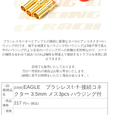
ブラシレスモーターとアンプとの接続に最適なヨーロピアンコネクター(ハ
ウジング付)です。端子を保護するハウジング付ハウジングは3端子用で真ん
中のハウジング穴より左右のハウジング穴への距離が非対称なので、コード
の極性を合わせて組みつければ極性を間違えて接続するトラブルを未然に防
止できます。
店頭でも販売いたしております。
万が一売切れの場合はお取り寄せいたします。
（納期に若干お時間をいただく場合があります。）
・[品
EAGLE ブラシレスﾓｰﾀｰ接続コネ
[3366]
番]商品
クター 3.5mm メス3pcs ハウジング付
名
・商品
217
円/ヶ
(税込)
価格
・規格