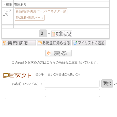
・在庫
在庫あり
・カテ
新品商品>汎用パーツ>コネクター類
ゴリ
EAGLE>汎用パーツ
ヶ
この商品をお求めの方はこちらの商品もご注文頂いています。
全0件 良い(0) 普通(0) 悪い(0)
お名前（ハンドル）：
パ