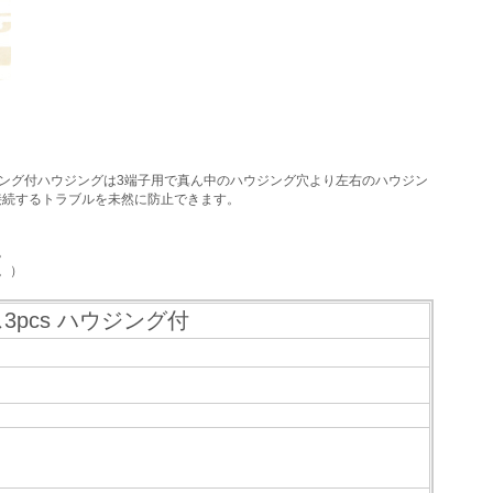
ジング付ハウジングは3端子用で真ん中のハウジング穴より左右のハウジン
接続するトラブルを未然に防止できます。
。
。）
ス3pcs ハウジング付