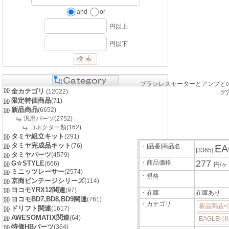
and
or
円以上
円以下
ブラシレスモーターとアンプと
全カテゴリ
(12022)
グ
限定特価商品
(71)
新品商品
(6652)
汎用パーツ(2752)
コネクター類(162)
タミヤ組立キット
(291)
タミヤ完成品キット
(76)
・[品番]商品名
E
[3365]
タミヤパーツ
(4579)
277
・商品価格
G☆STYLE
(666)
円/ヶ
ミニッツレーサー
(2574)
・規格
京商ビンテージシリーズ
(114)
ヨコモYRX12関連
(97)
・在庫
在庫あり
ヨコモBD7,BD8,BD9関連
(761)
・カテゴリ
新品商品>
ドリフト関連
(1617)
AWESOMATIX関連
(64)
EAGLE>
特価HBパーツ
(364)