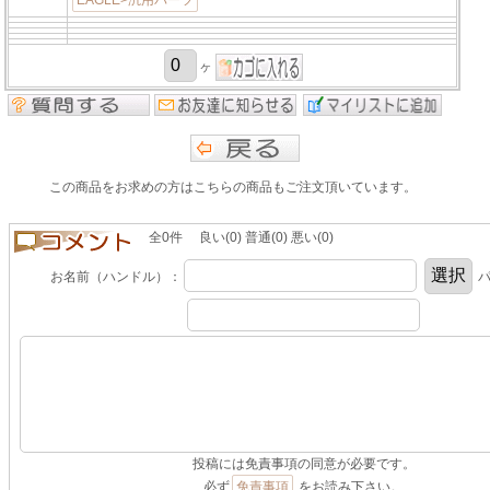
EAGLE>汎用パーツ
ヶ
この商品をお求めの方はこちらの商品もご注文頂いています。
全0件 良い(0) 普通(0) 悪い(0)
お名前（ハンドル）：
パ
投稿には免責事項の同意が必要です。
必ず
免責事項
をお読み下さい。