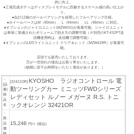
的に向上。
●工場完成ボディはディスプレイモデルに匹敵するスケール感の高い仕上が
り。
●合計12個のボールベアリングを採用したフルベアリング仕様。
●ホイールベースはM（90mm）、L（94mm）、LL（98mm）に対応。
●オプションのジャイロユニット(MZW431)が装着可能。ジャイロユニット
は車体に装備されたボリュームで効き方の調整可能（※別売のKT-432PT送
信機使用時は、送信機で調整可能）。
●オプションのLEDライトユニット クリア＆レッド（MZW429R）が装着可
能。
店頭でも販売いたしております。
万が一売切れの場合はお取り寄せいたします。
（納期に若干お時間をいただく場合があります。）
・
KYOSHO ラジオコントロール 電
[32421OR]
[品
動ツーリングカー ミニッツFWDシリーズ
番]
商
レディセット ルノー メガーヌ R.S. トニ
品
ックオレンジ 32421OR
名
・
商
15,246
品
円/ヶ
(税込)
価
格