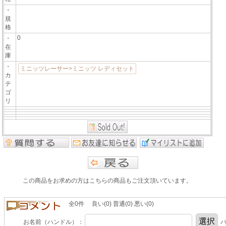
・
規
格
0
・
在
庫
・
ミニッツレーサー>ミニッツ レディセット
カ
テ
ゴ
リ
この商品をお求めの方はこちらの商品もご注文頂いています。
全0件 良い(0) 普通(0) 悪い(0)
お名前（ハンドル）：
パ