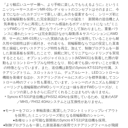
『より幅広いユーザー層へ、より手軽に楽しんでもらえるように』というミ
ニッツレーサースポーツMR-03レディセットのコンセプトはそのままに、今
までになかったカテゴリーで新しい楽しみ方を提案するべく、シリーズ初と
なる前輪駆動を採用した完全新設計シャシーが誕生！ 新開発の送信機と人
気車種をリアルに再現したスケール感溢れるボディがセットになった“ミニ
ッツFWDシリーズ”が、新たなラインナップとして加わりました。重量バラ
ンスに優れたシャシーは完全新設計ながら駆動系＆サスペンションにAWD
用、サーボにMR-03用といった実績のあるパーツを採用していることから耐
久性や信頼性は折り紙付き。その走りも、前輪駆動ならではの安定した直進
性と操縦しやすいステアリング特性を両立。加えて、制御プログラムを一新
した新規基板を採用したことで、操舵に対してリニアなハンドリングを実現
するとともに、オプションのジャイロユニット(MZW431)を装着した際の挙
動もよりコントローラブルな特性となり、初心者でも扱いやすいことが最大
の特徴となっています。また、送信機は新型のSyncro KT-531Pが付属。ス
テアリングトリム、スロットルトリム、デュアルレート、LEDコントロール
機能を装備するほか、ステアリングホイールにスポンジを標準装備してコン
トロール時のフィット性も重視しています。シャシーのメカニズムも操縦フ
ィーリングも後輪駆動のRWDシリーズとは一線を画すFWDシリーズが、ミ
ニッツの楽しさをさらに広げてくれることはまちがいありません。
＊Syncro KT-531P送信機はFHSS2.4GHzを採用しているため、従来のASF
／MHS／FHS2.4GHzシステムとは互換性がありません。
●モーターをフロント車軸直後に配置したフロントミッドシップレイアウト
を採用したミニッツシリーズ初となる前輪駆動のシャシー。
●各種セットが可能な新開発のSyncro KT-531P送信機を採用。
●制御プログラムを一新した新規基板の採用でステアリングフィールが飛躍