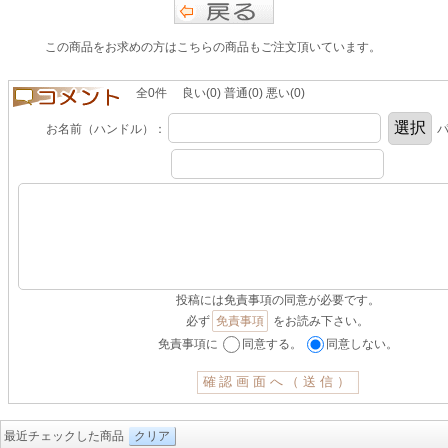
この商品をお求めの方はこちらの商品もご注文頂いています。
全0件 良い(0) 普通(0) 悪い(0)
お名前（ハンドル）：
パ
投稿には免責事項の同意が必要です。
必ず
免責事項
をお読み下さい。
免責事項に
同意する。
同意しない。
最近チェックした商品
クリア