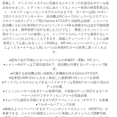
搭載して、ディスプレイモデルに匹敵するクオリティの完成済みボディを組
み合わせました。レディセット化にあたってもシャシー各部の材質変更はな
く、クオリティはハイエンドモデルそのままです。モーターは扱いやすい
130クラスのブラシモーター、送信機はR/Cカーでポピュラーなステアリン
グホイール&ガングリップ型のSyncro KT-531Pと信頼性は抜群。シャシーと
送信機にそれぞれ単4型のアルカリバッテリー4本を搭載すれば走行可能状態
になります。標準状態で走行を楽しむだけでなく、豊富にそろったミニッツ
用オプションパーツの使用により、トップクラスのレースでも通用するレベ
ルのマシンに仕上げることもできます。操縦にチューンナップ、さらには観
賞用としても楽しめるミニッツRWDは、MR-04シャシーへのリニューアル
によってオーナーをより高いレベルの本格R/Cカーの世界に誘ってくれま
す。
●室内で走行可能なスモールスケールの本格EP（電動）R/Cカー。
●シャシー&ボディは工場完成済みで、送信機も付属するレディセットで販
売。
●付属する送信機は高い信頼性と多機能を誇るSyncro KT-531P。
●従来型のMR-03から大きく進化した最新MR-04シャシーを採用。
●ディスプレイモデルにもできるハイクオリティな塗装&デカール貼り済みボ
ディが付属。
●ミニッツレーサーの全ボディが装着可能。※装着ボディに対応するモータ
ーケースやデフギヤアッセンブリーが別途必要。
●スムーズな旋回を可能にするギヤ式デファレンシャル（ギヤデフ）を装備
●フルボールベアリング仕様
●操縦をよりイージーにするオプションのジャイロユニット（MZW711）が
装着できる。ジャイロの感度もシャシーに装備したボリュームで調整可能。