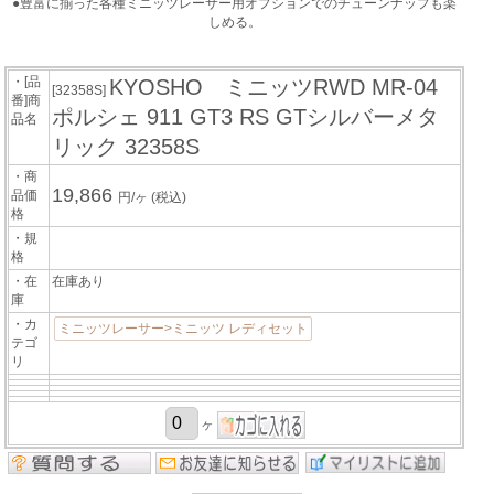
●豊富に揃った各種ミニッツレーサー用オプションでのチューンナップも楽
しめる。
・[品
KYOSHO ミニッツRWD MR-04
[32358S]
番]商
ポルシェ 911 GT3 RS GTシルバーメタ
品名
リック 32358S
・商
19,866
品価
円/ヶ
(税込)
格
・規
格
・在
在庫あり
庫
・カ
ミニッツレーサー>ミニッツ レディセット
テゴ
リ
ヶ