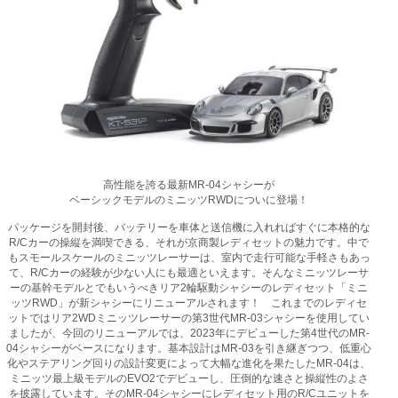
高性能を誇る最新MR-04シャシーが
ベーシックモデルのミニッツRWDについに登場！
パッケージを開封後、バッテリーを車体と送信機に入れればすぐに本格的な
R/Cカーの操縦を満喫できる、それが京商製レディセットの魅力です。中で
もスモールスケールのミニッツレーサーは、室内で走行可能な手軽さもあっ
て、R/Cカーの経験が少ない人にも最適といえます。そんなミニッツレーサ
ーの基幹モデルとでもいうべきリア2輪駆動シャシーのレディセット「ミニ
ッツRWD」が新シャシーにリニューアルされます！ これまでのレディセ
ットではリア2WDミニッツレーサーの第3世代MR-03シャシーを使用してい
ましたが、今回のリニューアルでは、2023年にデビューした第4世代のMR-
04シャシーがベースになります。基本設計はMR-03を引き継ぎつつ、低重心
化やステアリング回りの設計変更によって大幅な進化を果たしたMR-04は、
ミニッツ最上級モデルのEVO2でデビューし、圧倒的な速さと操縦性のよさ
を披露しています。そのMR-04シャシーにレディセット用のR/Cユニットを