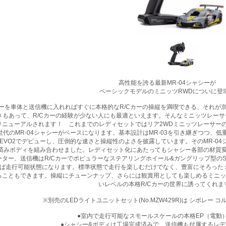
高性能を誇る最新MR-04シャシーが
ベーシックモデルのミニッツRWDについに登
ーを車体と送信機に入れればすぐに本格的なR/Cカーの操縦を満喫できる、それが
さもあって、R/Cカーの経験が少ない人にも最適といえます。そんなミニッツレー
リニューアルされます！ これまでのレディセットではリア2WDミニッツレーサーの
4世代のMR-04シャシーがベースになります。基本設計はMR-03を引き継ぎつつ、
EVO2でデビューし、圧倒的な速さと操縦性のよさを披露しています。そのMR-0
済みボディを組み合わせました。レディセット化にあたってもシャシー各部の材質
ター、送信機はR/Cカーでポピュラーなステアリングホイール&ガングリップ型のSyn
れば走行可能状態になります。標準状態で走行を楽しむだけでなく、豊富にそろった
こともできます。操縦にチューンナップ、さらには観賞用としても楽しめるミニッツ
いレベルの本格R/Cカーの世界に誘ってくれま
※別売のLEDライトユニットセット(No.MZW429R)は シボレー コ
●室内で走行可能なスモールスケールの本格EP（電動）
●シャシー&ボディは工場完成済みで、送信機も付属するレ