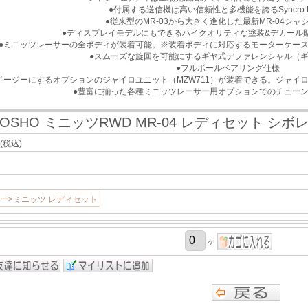
●付属する送信機は高い信頼性と多機能を誇るSyncro KT
●従来型のMR-03から大きく進化した最新MR-04シャ
●ディスプレイモデルにもできるハイクオリティな塗装&デカール
●ミニッツレーサーの全ボディが装着可能。※装着ボディに対応するモーターケー
●スムーズな旋回を可能にするギヤ式デファレンシャル（
●フルボールベアリング仕様
イージーにするオプションのジャイロユニット（MZW711）が装着できる。ジャイ
●豊富に揃った各種ミニッツレーサー用オプションでのチュー
YOSHO ミニッツRWD MR-04 レディセット シボレ
(税込)
ー>ミニッツ レディセット
ヶ