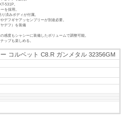
-531P。
シーを採用。
貼り済みボディが付属。
スやデフギヤアッセンブリーが別途必要。
ギヤデフ）を装備
ロの感度もシャシーに装備したボリュームで調整可能。
ンナップも楽しめる。
ー コルベット C8.R ガンメタル 32356GM