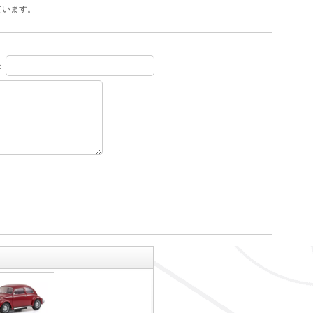
ています。
：
。