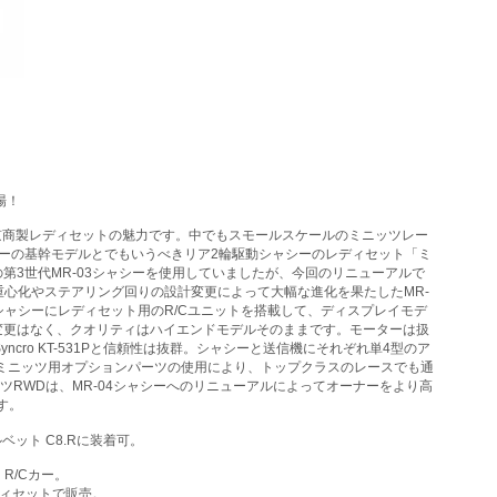
場！
京商製レディセットの魅力です。中でもスモールスケールのミニッツレー
サーの基幹モデルとでもいうべきリア2輪駆動シャシーのレディセット「ミ
第3世代MR-03シャシーを使用していましたが、今回のリニューアルで
低重心化やステアリング回りの設計変更によって大幅な進化を果たしたMR-
4シャシーにレディセット用のR/Cユニットを搭載して、ディスプレイモデ
変更はなく、クオリティはハイエンドモデルそのままです。モーターは扱
cro KT-531Pと信頼性は抜群。シャシーと送信機にそれぞれ単4型のア
ミニッツ用オプションパーツの使用により、トップクラスのレースでも通
RWDは、MR-04シャシーへのリニューアルによってオーナーをより高
す。
ルベット C8.Rに装着可。
R/Cカー。
ディセットで販売。