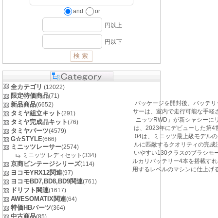
and
or
円以上
円以下
全カテゴリ
(12022)
限定特価商品
(71)
パッケージを開封後、バッテリ
新品商品
(6652)
サーは、室内で走行可能な手軽
タミヤ組立キット
(291)
ニッツRWD」が新シャシーに
タミヤ完成品キット
(76)
は、2023年にデビューした第
タミヤパーツ
(4579)
04は、ミニッツ最上級モデルの
G☆STYLE
(666)
ルに匹敵するクオリティの完成
ミニッツレーサー
(2574)
いやすい130クラスのブラシモー
ミニッツ レディセット(334)
ルカリバッテリー4本を搭載す
京商ビンテージシリーズ
(114)
用するレベルのマシンに仕上げる
ヨコモYRX12関連
(97)
ヨコモBD7,BD8,BD9関連
(761)
ドリフト関連
(1617)
AWESOMATIX関連
(64)
特価HBパーツ
(364)
中古商品
(85)