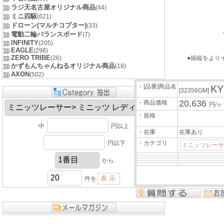
ラジ天名古屋オリジナル商品
(44)
ミニ四駆
(621)
ドローン(マルチコプター)
(33)
電動二輪バランスボード
(7)
INFINITY
(205)
EAGLE
(298)
ZERO TRIBE
(26)
●操縦をより
かずもんちゃんねるオリジナル商品
(18)
AXON
(502)
・[品番]商品名
K
[32356GM]
20,636
・商品価格
円/ヶ
・規格
中
円以上
・在庫
在庫あり
円以下
・カテゴリ
ミニッツレーサ
から
件を