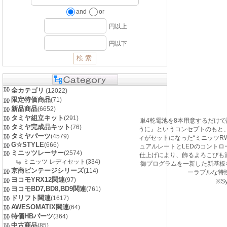
and
or
円以上
円以下
全カテゴリ
(12022)
限定特価商品
(71)
新品商品
(6652)
タミヤ組立キット
(291)
単4乾電池を8本用意するだけ
タミヤ完成品キット
(76)
うに』というコンセプトのもと、
タミヤパーツ
(4579)
ィがセットになった“ミニッツRW
G☆STYLE
(666)
ュアルレートとLEDのコント
ミニッツレーサー
(2574)
仕上げにより、飾るよろこびも
ミニッツ レディセット(334)
御プログラムを一新した新基板
京商ビンテージシリーズ
(114)
ーラブルな特
ヨコモYRX12関連
(97)
※S
ヨコモBD7,BD8,BD9関連
(761)
ドリフト関連
(1617)
AWESOMATIX関連
(64)
特価HBパーツ
(364)
中古商品
(85)