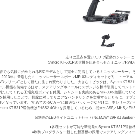
走りに重点を置いたリヤ駆動のシャシーに
Syncro KT-531P送信機を組み合わせたミニッツRW
で誰でも気軽に始められるR/Cモデルとして完全に定着しているミニッツレーサー
2013年に登場したミニッツレーサースポーツMR-03レディセットがリニューア
Dシリーズ”として新たに生まれ変わりました。大きなトピックは、Syncro KT-
ロール機能を装備するほか、ステアリングホイールにスポンジを標準装備してコント
満たしてくれる工場完成ボディも付属。シャシーも実績のあるMR-03を踏襲して
を採用したことで、操舵に対してリニアなハンドリングを実現するとともに、オプショ
性となっています。“初めてのR/Cカー”に最適なパッケージなだけに、本シリーズか
yncro KT-531P送信機はFHSS2.4GHzを採用しているため、従来のASF／MHS
※別売のLEDライトユニットセット(No.MZW429R)はSaube
●各種セットが可能な新開発のSyncro KT-531P送
●制御プログラムを一新した新基板の採用でステアリングフィ