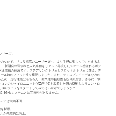
Dシリーズ。
。そのなかで、『より幅広いユーザー層へ、より手軽に楽しんでもらえるよ
ル！ 新開発の送信機と人気車種をリアルに再現したスケール感溢れるボデ
531P送信機の採用です。ステアリングトリムとスロットルトリムに加え、デ
ロール時のフィット性を重視しました。また、ディスプレイモデルなみの
いるため、走行性能はもちろん、耐久性や信頼性も折り紙付き。さらに、制
ンのジャイロユニット(MZW446)を装着した際の挙動もよりコントロ
らR/Cライフをスタートしてみてはいかがでしょうか？
／FHS2.4GHzシステムとは互換性がありません。
r C9には装着不可。
信機を採用。
ールが飛躍的に向上。