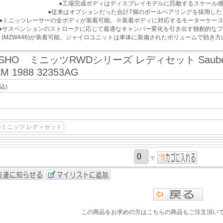
●工場完成ボディはディスプレイモデルに匹敵するスケール
●従来はオプションだった合計7個のボールベアリングを採用し
●ミニッツレーサーの全ボディが装着可能。※装着ボディに対応するモーターケー
●サスペンションのストロークに応じて最適なキャンバー変化を引き出す独創的なフ
(MZW446)が装着可能。ジャイロユニットは車体に装備されたボリュームで効き方の
SHO ミニッツRWDシリーズ レディセット Sauber-Merc
 LM 1988 32353AG
込)
>ミニッツ レディセット
ヶ
この商品をお求めの方はこちらの商品もご注文頂い