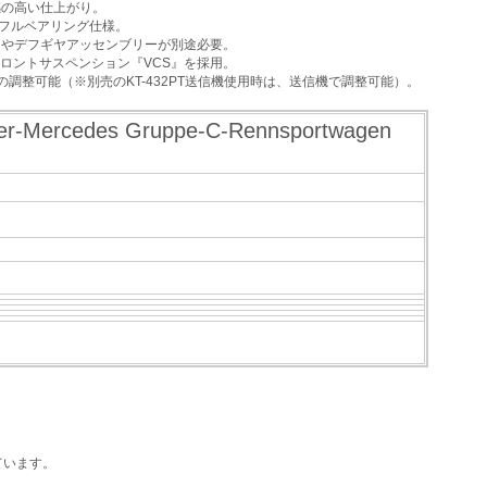
感の高い仕上がり。
たフルベアリング仕様。
スやデフギヤアッセンブリーが別途必要。
ロントサスペンション『VCS』を採用。
調整可能（※別売のKT-432PT送信機使用時は、送信機で調整可能）。
edes Gruppe-C-Rennsportwagen
ています。