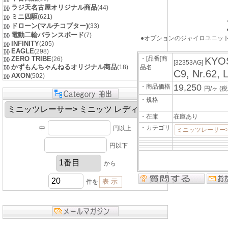
ラジ天名古屋オリジナル商品
(44)
ミニ四駆
(621)
ドローン(マルチコプター)
(33)
電動二輪バランスボード
(7)
●オプションのジャイロユニット
INFINITY
(205)
EAGLE
(298)
ZERO TRIBE
・[品番]商
(26)
KYO
[32353AG]
かずもんちゃんねるオリジナル商品
(18)
品名
C9, Nr.62,
AXON
(502)
19,250
・商品価格
円/ヶ
(税
・規格
・在庫
在庫あり
・カテゴリ
中
円以上
ミニッツレーサー
円以下
から
件を