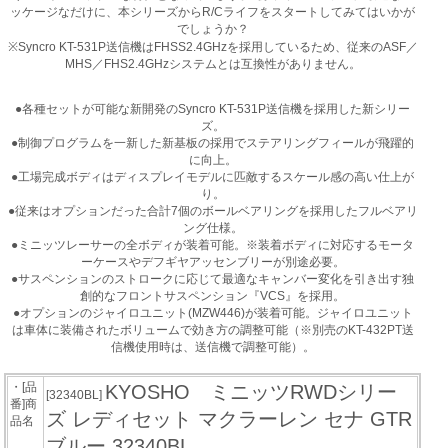
ッケージなだけに、本シリーズからR/Cライフをスタートしてみてはいかが
でしょうか？
※Syncro KT-531P送信機はFHSS2.4GHzを採用しているため、従来のASF／
MHS／FHS2.4GHzシステムとは互換性がありません。
●各種セットが可能な新開発のSyncro KT-531P送信機を採用した新シリー
ズ。
●制御プログラムを一新した新基板の採用でステアリングフィールが飛躍的
に向上。
●工場完成ボディはディスプレイモデルに匹敵するスケール感の高い仕上が
り。
●従来はオプションだった合計7個のボールベアリングを採用したフルベアリ
ング仕様。
●ミニッツレーサーの全ボディが装着可能。※装着ボディに対応するモータ
ーケースやデフギヤアッセンブリーが別途必要。
●サスペンションのストロークに応じて最適なキャンバー変化を引き出す独
創的なフロントサスペンション『VCS』を採用。
●オプションのジャイロユニット(MZW446)が装着可能。ジャイロユニット
は車体に装備されたボリュームで効き方の調整可能（※別売のKT-432PT送
信機使用時は、送信機で調整可能）。
・[品
KYOSHO ミニッツRWDシリー
[32340BL]
番]商
ズ レディセット マクラーレン セナ GTR
品名
ブルー 32340BL