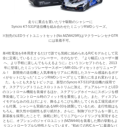
走りに重点を置いたリヤ駆動のシャシーに
Syncro KT-531P送信機を組み合わせたミニッツRWDシリーズ。
※別売のLEDライトユニットセット(No.MZW429R)はマクラーレンセナGTR
には装着不可。
単4乾電池を8本用意するだけで誰でも気軽に始められるR/Cモデルとして完
全に定着しているミニッツレーサー。そのなかで、『より幅広いユーザー層
へ、より手軽に楽しんでもらえるように』というコンセプトのもと、2013
年に登場したミニッツレーサースポーツMR-03レディセットがリニューア
ル！ 新開発の送信機と人気車種をリアルに再現したスケール感溢れるボデ
ィがセットになった“ミニッツRWDシリーズ”として新たに生まれ変わりまし
た。もっとも大きなトピックは、新型のSyncro KT-531P送信機の採用で
す。ステアリングトリムとスロットルトリムに加え、デュアルレートとLED
のコントロール機能を装備するほか、ステアリングホイールにスポンジを標
準装備してコントロール時のフィット性を重視しました。また、ディスプレ
イモデルなみの仕上げにより、飾るよろこびも満たしてくれる工場完成ボデ
ィも付属。シャシーも実績のあるMR-03を踏襲しているため、走行性能はも
ちろん、耐久性や信頼性も折り紙付き。さらに、制御プログラムを一新した
新基板を採用したことで、操舵に対してリニアなハンドリングを実現すると
ともに、オプションのジャイロユニット(MZW446)を装着した際の挙動もよ
りコントローラブルな特性となっています。“初めてのR/Cカー”に最適なパ