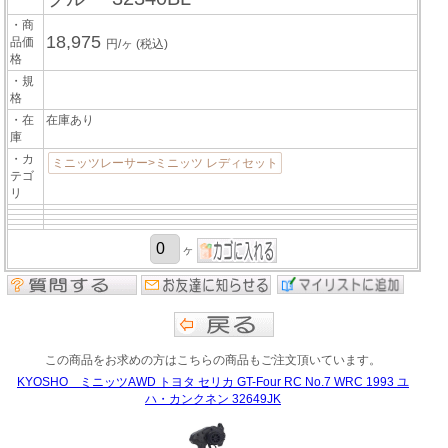
・商
18,975
品価
円/ヶ
(税込)
格
・規
格
・在
在庫あり
庫
・カ
ミニッツレーサー>ミニッツ レディセット
テゴ
リ
ヶ
この商品をお求めの方はこちらの商品もご注文頂いています。
KYOSHO ミニッツAWD トヨタ セリカ GT-Four RC No.7 WRC 1993 ユ
ハ・カンクネン 32649JK