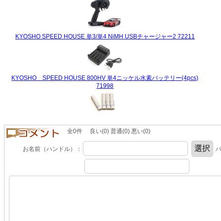
KYOSHO SPEED HOUSE 単3/単4 NiMH USBチャージャー2 72211
KYOSHO SPEED HOUSE 800HV 単4ニッケル水素バッテリー(4pcs)
71998
全0件 良い(0) 普通(0) 悪い(0)
お名前（ハンドル）：
パ