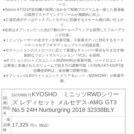
ーズ。
●Syncro KT-531P送信機の採用に合わせて制御プログラムを一新した新基板
の採用でステアリングフィールが飛躍的に向上。
●工場完成ボディはディスプレイモデルに匹敵するスケール感の高い仕上が
り。
●従来はオプションだった合計7個のボールベアリングを採用したフルベアリ
ング仕様。
●ミニッツレーサーの全ボディが装着可能。※装着ボディに対応するモータ
ーケースやデフギヤアッセンブリーが別途必要。
●サスペンションのストロークに応じて最適なキャンバー変化を引き出す独
創的なフロントサスペンション『VCS』を採用。
●オプションのジャイロユニット(MZW446)が装着可能。ジャイロユニット
は車体に装備されたボリュームで効き方の調整可能（※別売のKT-432PT送
信機使用時は、送信機で調整可能）。
●オプションのLEDライトユニット クリア＆レッド（MZW429R）が装着可
能。
・
KYOSHO ミニッツRWDシリー
[32338BLY]
[品
ズ レディセット メルセデス-AMG GT3
番]
商品
No.5 24H Nurburgring 2018 32338BLY
名
・商
17,325
品価
円/ヶ
(税込)
格