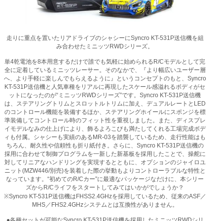
走りに重点を置いたリアドライブのシャシーにSyncro KT-531P送信機を組
み合わせたミニッツRWDシリーズ。
単4乾電池を8本用意するだけで誰でも気軽に始められるR/Cモデルとして完
全に定着しているミニッツレーサー。そのなかで、『より幅広いユーザー層
へ、より手軽に楽しんでもらえるように』というコンセプトのもと、Syncro
KT-531P送信機と人気車種をリアルに再現したスケール感溢れるボディがセ
ットになったのが“ミニッツRWDシリーズ”です。Syncro KT-531P送信機
は、ステアリングトリムとスロットルトリムに加え、デュアルレートとLED
のコントロール機能を装備するほか、ステアリングホイールにスポンジを標
準装備してコントロール時のフィット性を重視しました。また、ディスプレ
イモデルなみの仕上げにより、飾るよろこびも満たしてくれる工場完成ボデ
ィも付属。シャシーも実績のあるMR-03を踏襲しているため、走行性能はも
ちろん、耐久性や信頼性も折り紙付き。さらに、Syncro KT-531P送信機の
採用に合わせて制御プログラムを一新した新基板を採用したことで、操舵に
対してリニアなハンドリングを実現するとともに、オプションのジャイロユ
ニット(MZW446/別売)を装着した際の挙動もよりコントローラブルな特性と
なっています。“初めてのR/Cカー”に最適なパッケージなだけに、本シリー
ズからR/Cライフをスタートしてみてはいかがでしょうか？
※Syncro KT-531P送信機はFHSS2.4GHzを採用しているため、従来のASF／
MHS／FHS2.4GHzシステムとは互換性がありません。
●各種セットが可能なSyncro KT-531P送信機を採用したミニッツRWDシリ