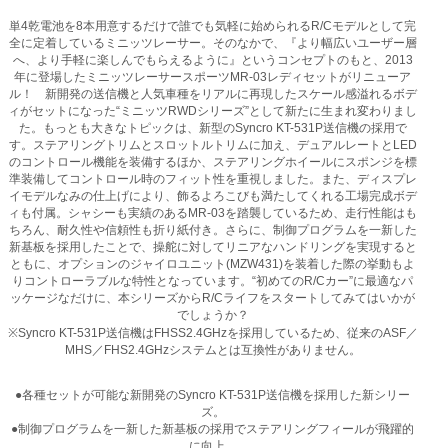
単4乾電池を8本用意するだけで誰でも気軽に始められるR/Cモデルとして完
全に定着しているミニッツレーサー。そのなかで、『より幅広いユーザー層
へ、より手軽に楽しんでもらえるように』というコンセプトのもと、2013
年に登場したミニッツレーサースポーツMR-03レディセットがリニューア
ル！ 新開発の送信機と人気車種をリアルに再現したスケール感溢れるボデ
ィがセットになった“ミニッツRWDシリーズ”として新たに生まれ変わりまし
た。もっとも大きなトピックは、新型のSyncro KT-531P送信機の採用で
す。ステアリングトリムとスロットルトリムに加え、デュアルレートとLED
のコントロール機能を装備するほか、ステアリングホイールにスポンジを標
準装備してコントロール時のフィット性を重視しました。また、ディスプレ
イモデルなみの仕上げにより、飾るよろこびも満たしてくれる工場完成ボデ
ィも付属。シャシーも実績のあるMR-03を踏襲しているため、走行性能はも
ちろん、耐久性や信頼性も折り紙付き。さらに、制御プログラムを一新した
新基板を採用したことで、操舵に対してリニアなハンドリングを実現すると
ともに、オプションのジャイロユニット(MZW431)を装着した際の挙動もよ
りコントローラブルな特性となっています。“初めてのR/Cカー”に最適なパ
ッケージなだけに、本シリーズからR/Cライフをスタートしてみてはいかが
でしょうか？
※Syncro KT-531P送信機はFHSS2.4GHzを採用しているため、従来のASF／
MHS／FHS2.4GHzシステムとは互換性がありません。
●各種セットが可能な新開発のSyncro KT-531P送信機を採用した新シリー
ズ。
●制御プログラムを一新した新基板の採用でステアリングフィールが飛躍的
に向上。