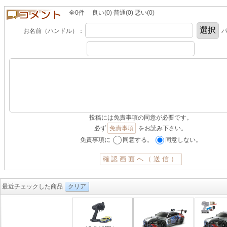
全0件 良い(0) 普通(0) 悪い(0)
お名前（ハンドル）：
パ
投稿には免責事項の同意が必要です。
必ず
免責事項
をお読み下さい。
免責事項に
同意する。
同意しない。
最近チェックした商品
クリア