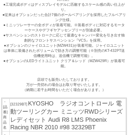
●工場完成ボディはディスプレイモデルに匹敵するスケール感の高い仕上が
り。
●従来はオプションだった合計7個のボールベアリングを採用したフルベアリ
ング仕様。
●ミニッツレーサーの全ボディが装着可能。※装着ボディに対応するモータ
ーケースやデフギヤアッセンブリーが別途必要。
●サスペンションのストロークに応じて最適なキャンバー変化を引き出す独
創的なフロントサスペンション『VCS』を採用。
●オプションのジャイロユニット(MZW431)が装着可能。ジャイロユニット
は車体に装備されたボリュームで効き方の調整可能（※別売のKT-432PT送
信機使用時は、送信機で調整可能）。
●オプションのLEDライトユニット クリア＆レッド（MZW429R）が装着可
能。
店頭でも販売いたしております。
万が一売切れの場合はお取り寄せいたします。
（納期に若干お時間をいただく場合があります。）
・
KYOSHO ラジオコントロール 電
[32329BT]
[品
動ツーリングカー ミニッツRWDシリーズ
番]
商
レディセット Audi R8 LMS Phoenix
品
Racing NBR 2010 #98 32329BT
名
・