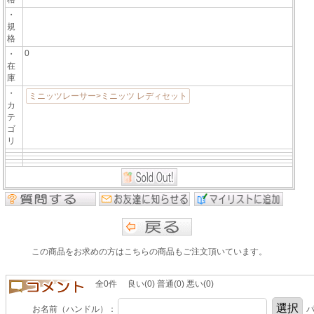
・
規
格
0
・
在
庫
・
ミニッツレーサー>ミニッツ レディセット
カ
テ
ゴ
リ
この商品をお求めの方はこちらの商品もご注文頂いています。
全0件 良い(0) 普通(0) 悪い(0)
お名前（ハンドル）：
パ