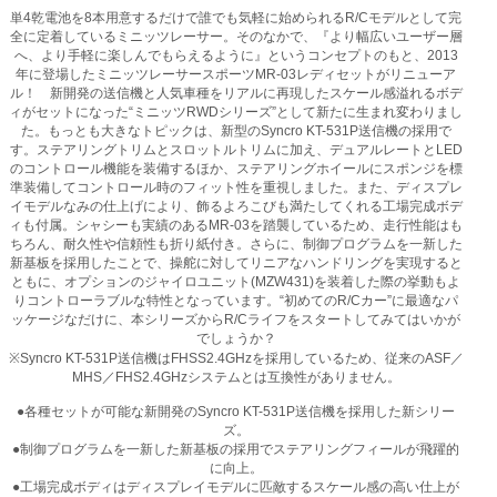
単4乾電池を8本用意するだけで誰でも気軽に始められるR/Cモデルとして完
全に定着しているミニッツレーサー。そのなかで、『より幅広いユーザー層
へ、より手軽に楽しんでもらえるように』というコンセプトのもと、2013
年に登場したミニッツレーサースポーツMR-03レディセットがリニューア
ル！ 新開発の送信機と人気車種をリアルに再現したスケール感溢れるボデ
ィがセットになった“ミニッツRWDシリーズ”として新たに生まれ変わりまし
た。もっとも大きなトピックは、新型のSyncro KT-531P送信機の採用で
す。ステアリングトリムとスロットルトリムに加え、デュアルレートとLED
のコントロール機能を装備するほか、ステアリングホイールにスポンジを標
準装備してコントロール時のフィット性を重視しました。また、ディスプレ
イモデルなみの仕上げにより、飾るよろこびも満たしてくれる工場完成ボデ
ィも付属。シャシーも実績のあるMR-03を踏襲しているため、走行性能はも
ちろん、耐久性や信頼性も折り紙付き。さらに、制御プログラムを一新した
新基板を採用したことで、操舵に対してリニアなハンドリングを実現すると
ともに、オプションのジャイロユニット(MZW431)を装着した際の挙動もよ
りコントローラブルな特性となっています。“初めてのR/Cカー”に最適なパ
ッケージなだけに、本シリーズからR/Cライフをスタートしてみてはいかが
でしょうか？
※Syncro KT-531P送信機はFHSS2.4GHzを採用しているため、従来のASF／
MHS／FHS2.4GHzシステムとは互換性がありません。
●各種セットが可能な新開発のSyncro KT-531P送信機を採用した新シリー
ズ。
●制御プログラムを一新した新基板の採用でステアリングフィールが飛躍的
に向上。
●工場完成ボディはディスプレイモデルに匹敵するスケール感の高い仕上が