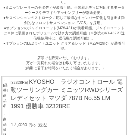
り。
●ミニッツレーサーの全ボディが装着可能。※装着ボディに対応するモータ
ーケースやデフギヤアッセンブリーが別途必要。
●サスペンションのストロークに応じて最適なキャンバー変化を引き出す独
創的なフロントサスペンション『VCS』を採用。
●オプションのジャイロユニット(MZW431)が装着可能。ジャイロユニット
は車体に装備されたボリュームで効き方の調整可能（※別売のKT-432PT送
信機使用時は、送信機で調整可能）。
●オプションのLEDライトユニット クリア＆レッド（MZW429R）が装着可
能。
店頭でも販売いたしております。
万が一売切れの場合はお取り寄せいたします。
（納期に若干お時間をいただく場合があります。）
・
KYOSHO ラジオコントロール 電
[32328RE]
[品
動ツーリングカー ミニッツRWDシリーズ
番]
商
レディセット マツダ 787B No.55 LM
品
1991 優勝車 32328RE
名
・
商
17,424
品
円/ヶ
(税込)
価
格