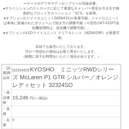
ーケースやデフギヤアッセンブリーが別途必要。
●サスペンションのストロークに応じて最適なキャンバー変化を引き出す独
創的なフロントサスペンション『VCS』を採用。
●オプションのジャイロユニット(MZW431)が装着可能。ジャイロユニット
は車体に装備されたボリュームで効き方の調整可能（※別売のKT-432PT送
信機使用時は、送信機で調整可能）。
●オプションのLEDライトユニット クリア＆レッド（MZW429R）が装着可
能。
店頭でも販売いたしております。
万が一売切れの場合はお取り寄せいたします。
（納期に若干お時間をいただく場合があります。）
・[品
KYOSHO ミニッツRWDシリー
[32324SO]
番]商
ズ McLaren P1 GTR シルバー／オレンジ
品名
レディセット 32324SO
・商
15,246
品価
円/ヶ
(税込)
格
・規
格
0
・在
庫