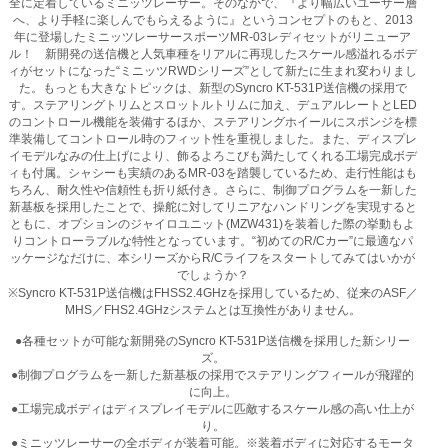
全に定着しているミニッツレーサー。そのなかで、『より幅広いユーザー層
へ、より手軽に楽しんでもらえるように』というコンセプトのもと、2013
年に登場したミニッツレーサースポーツMR-03レディセットがリニューア
ル！ 新開発の送信機と人気車種をリアルに再現したスケール感溢れるボデ
ィがセットになった“ミニッツRWDシリーズ”として新たに生まれ変わりまし
た。もっとも大きなトピックは、新型のSyncro KT-531P送信機の採用で
す。ステアリングトリムとスロットルトリムに加え、デュアルレートとLED
のコントロール機能を装備するほか、ステアリングホイールにスポンジを標
準装備してコントロール時のフィット性を重視しました。また、ディスプレ
イモデルなみの仕上げにより、飾るよろこびも満たしてくれる工場完成ボデ
ィも付属。シャシーも実績のあるMR-03を踏襲しているため、走行性能はも
ちろん、耐久性や信頼性も折り紙付き。さらに、制御プログラムを一新した
新基板を採用したことで、操舵に対してリニアなハンドリングを実現すると
ともに、オプションのジャイロユニット(MZW431)を装着した際の挙動もよ
りコントローラブルな特性となっています。“初めてのR/Cカー”に最適なパ
ッケージなだけに、本シリーズからR/Cライフをスタートしてみてはいかが
でしょうか？
※Syncro KT-531P送信機はFHSS2.4GHzを採用しているため、従来のASF／
MHS／FHS2.4GHzシステムとは互換性がありません。
●各種セットが可能な新開発のSyncro KT-531P送信機を採用した新シリー
ズ。
●制御プログラムを一新した新基板の採用でステアリングフィールが飛躍的
に向上。
●工場完成ボディはディスプレイモデルに匹敵するスケール感の高い仕上が
り。
●ミニッツレーサーの全ボディが装着可能。※装着ボディに対応するモータ