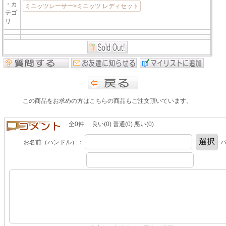
・カ
ミニッツレーサー>ミニッツ レディセット
テゴ
リ
この商品をお求めの方はこちらの商品もご注文頂いています。
全0件 良い(0) 普通(0) 悪い(0)
お名前（ハンドル）：
パ