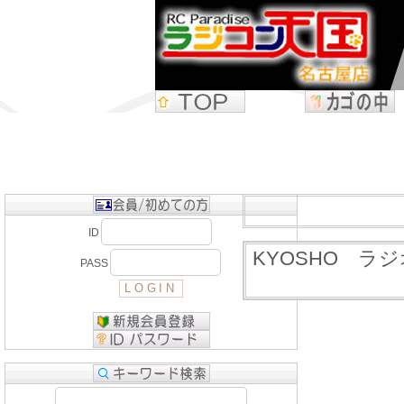
ID
KYOSHO ラジ
PASS