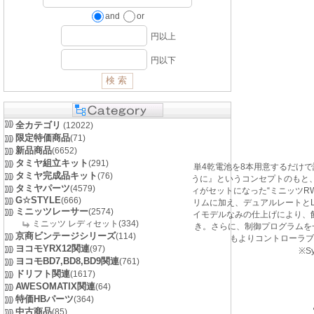
and
or
円以上
円以下
全カテゴリ
(12022)
限定特価商品
(71)
新品商品
(6652)
タミヤ組立キット
(291)
単4乾電池を8本用意するだけ
タミヤ完成品キット
(76)
うに』というコンセプトのもと、
タミヤパーツ
(4579)
ィがセットになった“ミニッツRW
G☆STYLE
(666)
リムに加え、デュアルレートと
ミニッツレーサー
(2574)
イモデルなみの仕上げにより、
ミニッツ レディセット(334)
き。さらに、制御プログラムを
京商ビンテージシリーズ
(114)
もよりコントローラブ
ヨコモYRX12関連
(97)
※S
ヨコモBD7,BD8,BD9関連
(761)
ドリフト関連
(1617)
AWESOMATIX関連
(64)
特価HBパーツ
(364)
中古商品
(85)