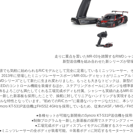
走りに重点を置いたMR-03を踏襲するRWDシャ
新型送信機を組み合わせた新シリーズが登
で誰でも気軽に始められるR/Cモデルとして完全に定着しているミニッツレーサー
2013年に登場したミニッツレーサースポーツMR-03レディセットがリニューア
Dシリーズ”として新たに生まれ変わりました。もっとも大きなトピックは、新型のSyn
LEDのコントロール機能を装備するほか、ステアリングホイールにスポンジを標準
飾るよろこびも満たしてくれる工場完成ボディも付属。シャシーも実績のあるMR-
一新した新基板を採用したことで、操舵に対してリニアなハンドリングを実現するとと
ルな特性となっています。“初めてのR/Cカー”に最適なパッケージなだけに、本シ
yncro KT-531P送信機はFHSS2.4GHzを採用しているため、従来のASF／MHS
●各種セットが可能な新開発のSyncro KT-531P送信機を
●制御プログラムを一新した新基板の採用でステアリングフィ
●工場完成ボディはディスプレイモデルに匹敵するスケール
●ミニッツレーサーの全ボディが装着可能。※装着ボディに対応するモーターケー