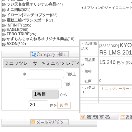
ラジ天名古屋オリジナル商品
(44)
●オプションのジャイロユニット
ミニ四駆
(621)
ドローン(マルチコプター)
(33)
電動二輪バランスボード
(7)
INFINITY
(205)
EAGLE
(298)
ZERO TRIBE
(26)
かずもんちゃんねるオリジナル商品
(18)
AXON
・[品番]商
(502)
KY
[32323BKR]
品名
R8 LMS 201
・商品価
15,246
円/ヶ
(税
格
・規格
中
円以上
0
・在庫
円以下
・カテゴ
ミニッツレーサー>
リ
から
件を