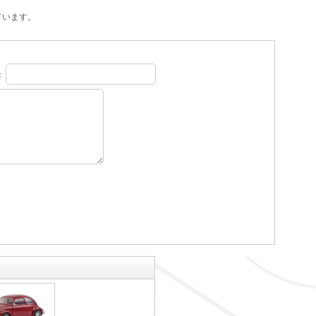
ています。
：
。