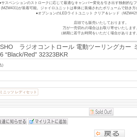
●サスペンションのストロークに応じて最適なキャンバー変化を引き出す独創的なフ
(MZW431)が装着可能。ジャイロユニットは車体に装備されたボリュームで効き方の
●オプションのLEDライトユニット クリア＆レッド（MZW4
店頭でも販売いたしております。
万が一売切れの場合はお取り寄せいたします
（納期に若干お時間をいただく場合があります
OSHO ラジオコントロール 電動ツーリングカー ミ
6 “Black/Red” 32323BKR
込)
ミニッツ レディセット