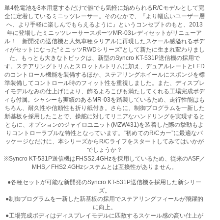
単4乾電池を8本用意するだけで誰でも気軽に始められるR/Cモデルとして完
全に定着しているミニッツレーサー。そのなかで、『より幅広いユーザー層
へ、より手軽に楽しんでもらえるように』というコンセプトのもと、2013
年に登場したミニッツレーサースポーツMR-03レディセットがリニューア
ル！ 新開発の送信機と人気車種をリアルに再現したスケール感溢れるボデ
ィがセットになった“ミニッツRWDシリーズ”として新たに生まれ変わりまし
た。もっとも大きなトピックは、新型のSyncro KT-531P送信機の採用で
す。ステアリングトリムとスロットルトリムに加え、デュアルレートとLED
のコントロール機能を装備するほか、ステアリングホイールにスポンジを標
準装備してコントロール時のフィット性を重視しました。また、ディスプレ
イモデルなみの仕上げにより、飾るよろこびも満たしてくれる工場完成ボデ
ィも付属。シャシーも実績のあるMR-03を踏襲しているため、走行性能はも
ちろん、耐久性や信頼性も折り紙付き。さらに、制御プログラムを一新した
新基板を採用したことで、操舵に対してリニアなハンドリングを実現すると
ともに、オプションのジャイロユニット(MZW431)を装着した際の挙動もよ
りコントローラブルな特性となっています。“初めてのR/Cカー”に最適なパ
ッケージなだけに、本シリーズからR/Cライフをスタートしてみてはいかが
でしょうか？
※Syncro KT-531P送信機はFHSS2.4GHzを採用しているため、従来のASF／
MHS／FHS2.4GHzシステムとは互換性がありません。
●各種セットが可能な新開発のSyncro KT-531P送信機を採用した新シリー
ズ。
●制御プログラムを一新した新基板の採用でステアリングフィールが飛躍的
に向上。
●工場完成ボディはディスプレイモデルに匹敵するスケール感の高い仕上が