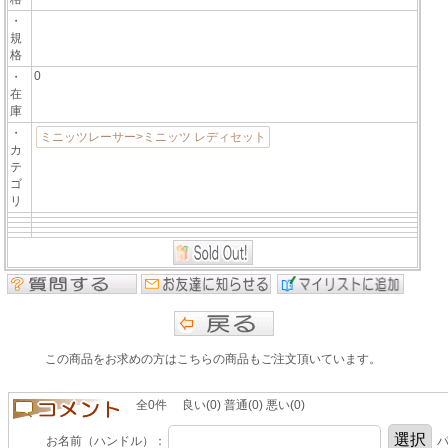
・
規
格
0
・
在
庫
・
ミニッツレーサー>ミニッツ レディセット
カ
テ
ゴ
リ
この商品をお求めの方はこちらの商品もご注文頂いています。
全0件 良い(0) 普通(0) 悪い(0)
お名前（ハンドル）：
パ