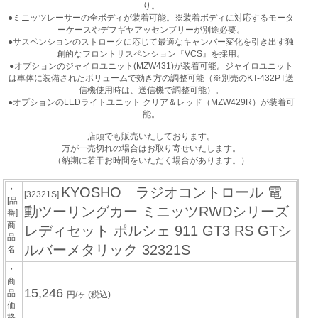
り。
●ミニッツレーサーの全ボディが装着可能。※装着ボディに対応するモータ
ーケースやデフギヤアッセンブリーが別途必要。
●サスペンションのストロークに応じて最適なキャンバー変化を引き出す独
創的なフロントサスペンション『VCS』を採用。
●オプションのジャイロユニット(MZW431)が装着可能。ジャイロユニット
は車体に装備されたボリュームで効き方の調整可能（※別売のKT-432PT送
信機使用時は、送信機で調整可能）。
●オプションのLEDライトユニット クリア＆レッド（MZW429R）が装着可
能。
店頭でも販売いたしております。
万が一売切れの場合はお取り寄せいたします。
（納期に若干お時間をいただく場合があります。）
・
KYOSHO ラジオコントロール 電
[32321S]
[品
動ツーリングカー ミニッツRWDシリーズ
番]
商
レディセット ポルシェ 911 GT3 RS GTシ
品
ルバーメタリック 32321S
名
・
商
15,246
品
円/ヶ
(税込)
価
格