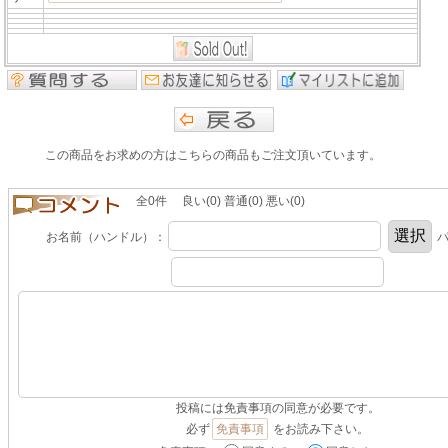
この商品をお求めの方はこちらの商品もご注文頂いています。
全0件 良い(0) 普通(0) 悪い(0)
お名前（ハンドル）：
パ
投稿には免責事項の同意が必要です。
必ず
免責事項
をお読み下さい。