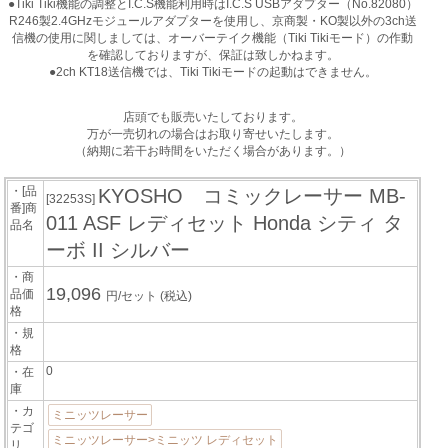
●Tiki Tiki機能の調整とI.C.S機能利用時はI.C.S USBアダプター（No.82080）
R246製2.4GHzモジュールアダプターを使用し、京商製・KO製以外の3ch送
信機の使用に関しましては、オーバーテイク機能（Tiki Tikiモード）の作動
を確認しておりますが、保証は致しかねます。
●2ch KT18送信機では、Tiki Tikiモードの起動はできません。
店頭でも販売いたしております。
万が一売切れの場合はお取り寄せいたします。
（納期に若干お時間をいただく場合があります。）
・[品
KYOSHO コミックレーサー MB-
[32253S]
番]商
011 ASF レディセット Honda シティ タ
品名
ーボ II シルバー
・商
19,096
品価
円/セット
(税込)
格
・規
格
0
・在
庫
・カ
ミニッツレーサー
テゴ
ミニッツレーサー>ミニッツ レディセット
リ