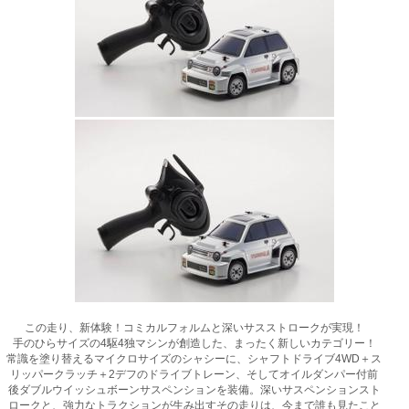
この走り、新体験！コミカルフォルムと深いサスストロークが実現！
手のひらサイズの4駆4独マシンが創造した、まったく新しいカテゴリー！
常識を塗り替えるマイクロサイズのシャシーに、シャフトドライブ4WD＋ス
リッパークラッチ＋2デフのドライブトレーン、そしてオイルダンパー付前
後ダブルウイッシュボーンサスペンションを装備。深いサスペンションスト
ロークと、強力なトラクションが生み出すその走りは、今まで誰も見たこと