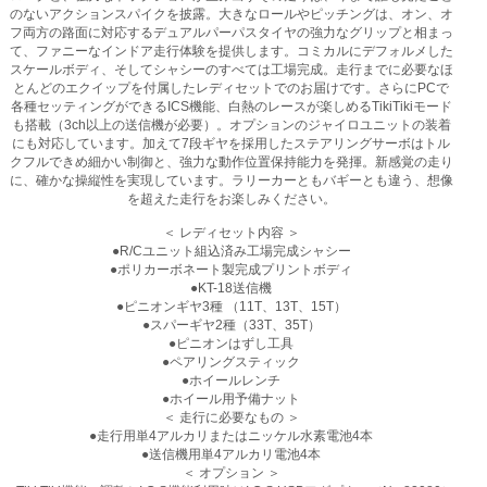
のないアクションスパイクを披露。大きなロールやピッチングは、オン、オ
フ両方の路面に対応するデュアルパーパスタイヤの強力なグリップと相まっ
て、ファニーなインドア走行体験を提供します。コミカルにデフォルメした
スケールボディ、そしてシャシーのすべては工場完成。走行までに必要なほ
とんどのエクイップを付属したレディセットでのお届けです。さらにPCで
各種セッティングができるICS機能、白熱のレースが楽しめるTikiTikiモード
も搭載（3ch以上の送信機が必要）。オプションのジャイロユニットの装着
にも対応しています。加えて7段ギヤを採用したステアリングサーボはトル
クフルできめ細かい制御と、強力な動作位置保持能力を発揮。新感覚の走り
に、確かな操縦性を実現しています。ラリーカーともバギーとも違う、想像
を超えた走行をお楽しみください。
＜ レディセット内容 ＞
●R/Cユニット組込済み工場完成シャシー
●ポリカーボネート製完成プリントボディ
●KT-18送信機
●ピニオンギヤ3種 （11T、13T、15T）
●スパーギヤ2種（33T、35T）
●ピニオンはずし工具
●ペアリングスティック
●ホイールレンチ
●ホイール用予備ナット
＜ 走行に必要なもの ＞
●走行用単4アルカリまたはニッケル水素電池4本
●送信機用単4アルカリ電池4本
＜ オプション ＞