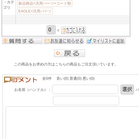
・カテ
新品商品>汎用パーツ>コード類
ゴリ
EAGLE>汎用パーツ
ヶ
この商品をお求めの方はこちらの商品もご注文頂いています。
全0件 良い(0) 普通(0) 悪い(0)
お名前（ハンドル）：
パ