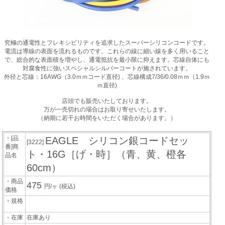
究極の通電性とフレキシビリティを追求したスーパーシリコンコードです。
電流は導線の表面を流れるものです。これらの線に細い線を多く用いること
で、総合的な表面積を増やし、通電抵抗を最小限に抑えます。芯線自体にも
対腐食性に強いスペシャルシルバーコートが施されています。
外径と芯線：16AWG（3.0ｍｍコード直径) 、芯線構成7/36/0.08ｍｍ（1.9ｍ
ｍ直径)
店頭でも販売いたしております。
万が一売切れの場合はお取り寄せいたします。
（納期に若干お時間をいただく場合があります。）
・[品
EAGLE シリコン銀コードセッ
[3222]
番]商
ト・16G［げ・時］（青、黄、橙各
品名
60cm）
・商品
475
円/ヶ
(税込)
価格
・規格
・在庫
在庫あり