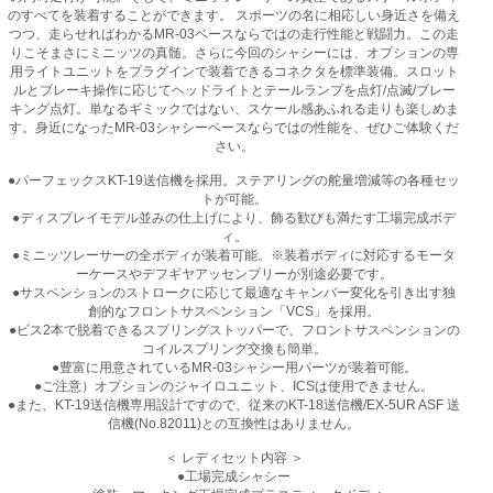
のすべてを装着することができます。 スポーツの名に相応しい身近さを備え
つつ、走らせればわかるMR-03ベースならではの走行性能と戦闘力。この走
りこそまさにミニッツの真髄。さらに今回のシャシーには、オプションの専
用ライトユニットをプラグインで装着できるコネクタを標準装備。スロット
ルとブレーキ操作に応じてヘッドライトとテールランプを点灯/点滅/ブレー
キング点灯。単なるギミックではない、スケール感あふれる走りも楽しめま
す。身近になったMR-03シャシーベースならではの性能を、ぜひご体験くだ
さい。
●パーフェックスKT-19送信機を採用。ステアリングの舵量増減等の各種セッ
トが可能。
●ディスプレイモデル並みの仕上げにより、飾る歓びも満たす工場完成ボデ
ィ。
●ミニッツレーサーの全ボディが装着可能。※装着ボディに対応するモータ
ーケースやデフギヤアッセンブリーが別途必要です。
●サスペンションのストロークに応じて最適なキャンバー変化を引き出す独
創的なフロントサスペンション「VCS」を採用。
●ビス2本で脱着できるスプリングストッパーで、フロントサスペンションの
コイルスプリング交換も簡単。
●豊富に用意されているMR-03シャシー用パーツが装着可能。
●ご注意）オプションのジャイロユニット、ICSは使用できません。
●また、KT-19送信機専用設計ですので、従来のKT-18送信機/EX-5UR ASF 送
信機(No.82011)との互換性はありません。
＜ レディセット内容 ＞
●工場完成シャシー