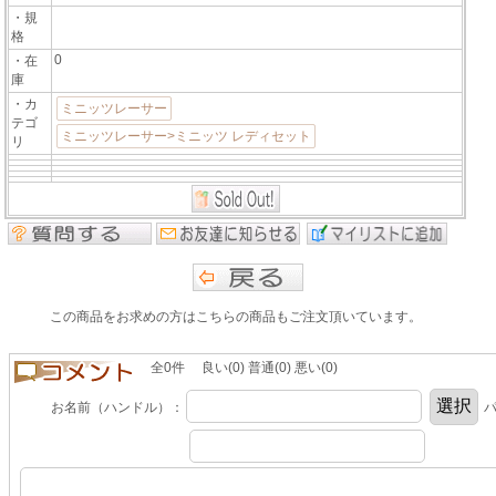
・規
格
0
・在
庫
・カ
ミニッツレーサー
テゴ
ミニッツレーサー>ミニッツ レディセット
リ
この商品をお求めの方はこちらの商品もご注文頂いています。
全0件 良い(0) 普通(0) 悪い(0)
お名前（ハンドル）：
パ