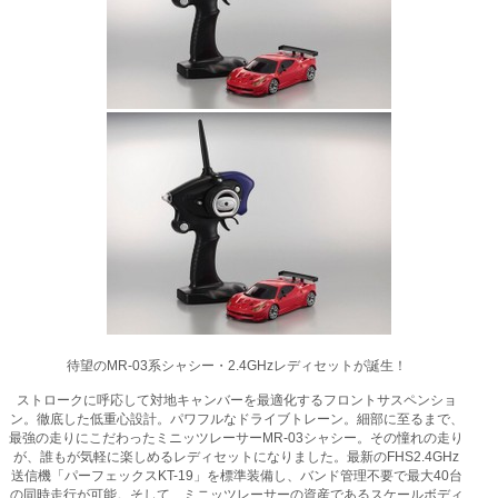
待望のMR-03系シャシー・2.4GHzレディセットが誕生！
ストロークに呼応して対地キャンバーを最適化するフロントサスペンショ
ン。徹底した低重心設計。パワフルなドライブトレーン。細部に至るまで、
最強の走りにこだわったミニッツレーサーMR-03シャシー。その憧れの走り
が、誰もが気軽に楽しめるレディセットになりました。最新のFHS2.4GHz
送信機「パーフェックスKT-19」を標準装備し、バンド管理不要で最大40台
の同時走行が可能。そして、ミニッツレーサーの資産であるスケールボディ