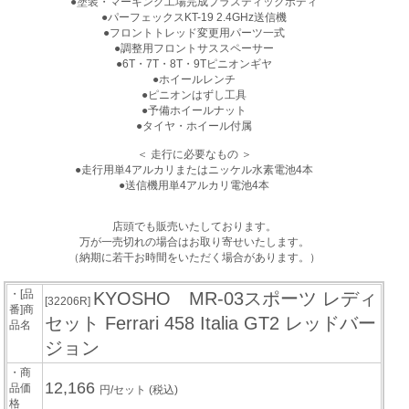
●塗装・マーキング工場完成プラスティックボディ
●パーフェックスKT-19 2.4GHz送信機
●フロントトレッド変更用パーツ一式
●調整用フロントサススペーサー
●6T・7T・8T・9Tピニオンギヤ
●ホイールレンチ
●ピニオンはずし工具
●予備ホイールナット
●タイヤ・ホイール付属
＜ 走行に必要なもの ＞
●走行用単4アルカリまたはニッケル水素電池4本
●送信機用単4アルカリ電池4本
店頭でも販売いたしております。
万が一売切れの場合はお取り寄せいたします。
（納期に若干お時間をいただく場合があります。）
・[品
KYOSHO MR-03スポーツ レディ
[32206R]
番]商
セット Ferrari 458 Italia GT2 レッドバー
品名
ジョン
・商
12,166
品価
円/セット
(税込)
格