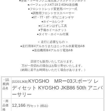
●塗装・マーキング工場完成プラスティックボディ
●パーフェックスKT-19 2.4GHz送信機
●フロントトレッド変更用パーツ一式
●調整用フロントサススペーサー
●6T・7T・8T・9Tピニオンギヤ
●ホイールレンチ
●ピニオンはずし工具
●予備ホイールナット
●タイヤ・ホイール付属
＜ 走行に必要なもの ＞
●走行用単4アルカリまたはニッケル水素電池4本
●送信機用単4アルカリ電池4本
店頭でも販売いたしております。
万が一売切れの場合はお取り寄せいたします。
（納期に若干お時間をいただく場合があります。）
・[品
KYOSHO MRー03スポーツ レ
[32201JKB]
番]商
ディセット KYOSHO JKB86 50th アニバ
品名
ーサリー
・商
12,166
品価
円/セット
(税込)
格