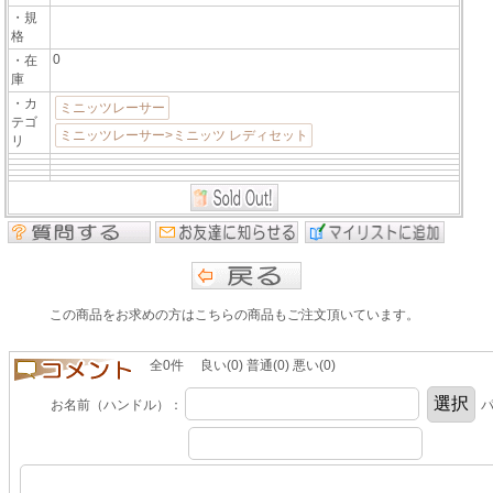
・規
格
0
・在
庫
・カ
ミニッツレーサー
テゴ
ミニッツレーサー>ミニッツ レディセット
リ
この商品をお求めの方はこちらの商品もご注文頂いています。
全0件 良い(0) 普通(0) 悪い(0)
お名前（ハンドル）：
パ