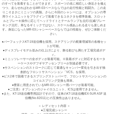
のすべてを装着することができます。 スポーツの名に相応しい身近さを備え
つつ、走らせればわかるMR-03ベースならではの走行性能と戦闘力。この走
りこそまさにミニッツの真髄。さらに今回のシャシーには、オプションの専
用ライトユニットをプラグインで装着できるコネクタを標準装備。スロット
ルとブレーキ操作に応じてヘッドライトとテールランプを点灯/点滅/ブレー
キング点灯。単なるギミックではない、スケール感あふれる走りも楽しめま
す。身近になったMR-03シャシーベースならではの性能を、ぜひご体験くだ
さい。
●パーフェックスKT-19送信機を採用。ステアリングの舵量増減等の各種セッ
トが可能。
●ディスプレイモデル並みの仕上げにより、飾る歓びも満たす工場完成ボデ
ィ。
●ミニッツレーサーの全ボディが装着可能。※装着ボディに対応するモータ
ーケースやデフギヤアッセンブリーが別途必要です。
●サスペンションのストロークに応じて最適なキャンバー変化を引き出す独
創的なフロントサスペンション「VCS」を採用。
●ビス2本で脱着できるスプリングストッパーで、フロントサスペンションの
コイルスプリング交換も簡単。
●豊富に用意されているMR-03シャシー用パーツが装着可能。
●ご注意）オプションのジャイロユニット、ICSは使用できません。
●また、KT-19送信機専用設計ですので、従来のKT-18送信機/EX-5UR ASF 送
信機(No.82011)との互換性はありません。
＜ レディセット内容 ＞
●工場完成シャシー