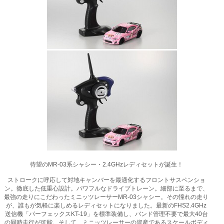
待望のMR-03系シャシー・2.4GHzレディセットが誕生！
ストロークに呼応して対地キャンバーを最適化するフロントサスペンショ
ン。徹底した低重心設計。パワフルなドライブトレーン。細部に至るまで、
最強の走りにこだわったミニッツレーサーMR-03シャシー。その憧れの走り
が、誰もが気軽に楽しめるレディセットになりました。最新のFHS2.4GHz
送信機「パーフェックスKT-19」を標準装備し、バンド管理不要で最大40台
の同時走行が可能。そして、ミニッツレーサーの資産であるスケールボディ