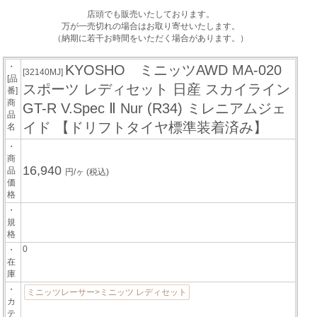
店頭でも販売いたしております。
万が一売切れの場合はお取り寄せいたします。
（納期に若干お時間をいただく場合があります。）
・
KYOSHO ミニッツAWD MA-020
[32140MJ]
[品
スポーツ レディセット 日産 スカイライン
番]
商
GT-R V.Spec Ⅱ Nur (R34) ミレニアムジェ
品
イド 【ドリフトタイヤ標準装着済み】
名
・
商
16,940
品
円/ヶ
(税込)
価
格
・
規
格
0
・
在
庫
・
ミニッツレーサー>ミニッツ レディセット
カ
テ