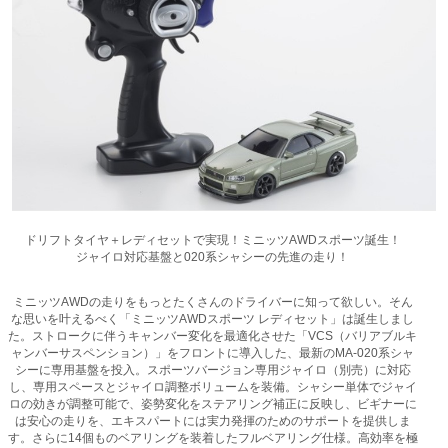
ドリフトタイヤ＋レディセットで実現！ミニッツAWDスポーツ誕生！
ジャイロ対応基盤と020系シャシーの先進の走り！
ミニッツAWDの走りをもっとたくさんのドライバーに知って欲しい。そん
な思いを叶えるべく「ミニッツAWDスポーツ レディセット」は誕生しまし
た。ストロークに伴うキャンバー変化を最適化させた「VCS（バリアブルキ
ャンバーサスペンション）」をフロントに導入した、最新のMA-020系シャ
シーに専用基盤を投入。スポーツバージョン専用ジャイロ（別売）に対応
し、専用スペースとジャイロ調整ボリュームを装備。シャシー単体でジャイ
ロの効きが調整可能で、姿勢変化をステアリング補正に反映し、ビギナーに
は安心の走りを、エキスパートには実力発揮のためのサポートを提供しま
す。さらに14個ものベアリングを装着したフルベアリング仕様。高効率を極