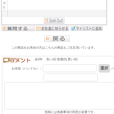
ゴ
リ
この商品をお求めの方はこちらの商品もご注文頂いています。
全0件 良い(0) 普通(0) 悪い(0)
お名前（ハンドル）：
パ
投稿には免責事項の同意が必要です。