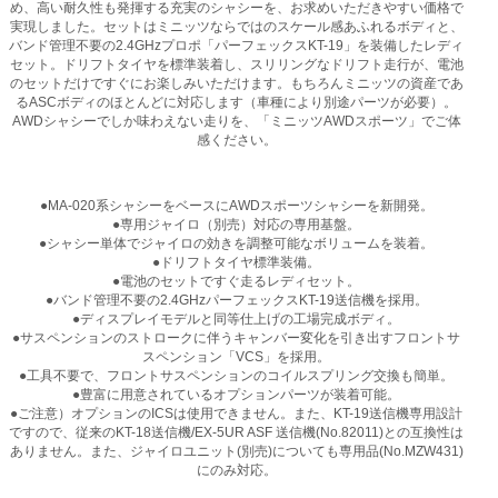
め、高い耐久性も発揮する充実のシャシーを、お求めいただきやすい価格で
実現しました。セットはミニッツならではのスケール感あふれるボディと、
バンド管理不要の2.4GHzプロポ「パーフェックスKT-19」を装備したレディ
セット。ドリフトタイヤを標準装着し、スリリングなドリフト走行が、電池
のセットだけですぐにお楽しみいただけます。もちろんミニッツの資産であ
るASCボディのほとんどに対応します（車種により別途パーツが必要）。
AWDシャシーでしか味わえない走りを、「ミニッツAWDスポーツ」でご体
感ください。
●MA-020系シャシーをベースにAWDスポーツシャシーを新開発。
●専用ジャイロ（別売）対応の専用基盤。
●シャシー単体でジャイロの効きを調整可能なボリュームを装着。
●ドリフトタイヤ標準装備。
●電池のセットですぐ走るレディセット。
●バンド管理不要の2.4GHzパーフェックスKT-19送信機を採用。
●ディスプレイモデルと同等仕上げの工場完成ボディ。
●サスペンションのストロークに伴うキャンバー変化を引き出すフロントサ
スペンション「VCS」を採用。
●工具不要で、フロントサスペンションのコイルスプリング交換も簡単。
●豊富に用意されているオプションパーツが装着可能。
●ご注意）オプションのICSは使用できません。また、KT-19送信機専用設計
ですので、従来のKT-18送信機/EX-5UR ASF 送信機(No.82011)との互換性は
ありません。また、ジャイロユニット(別売)についても専用品(No.MZW431)
にのみ対応。