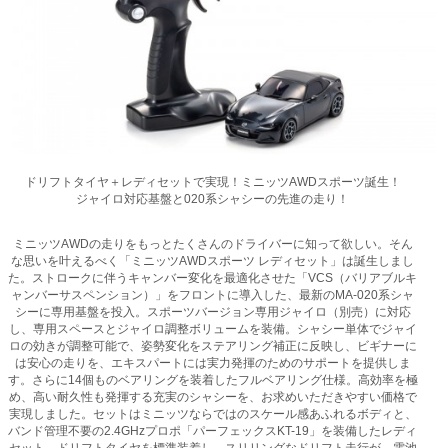
ドリフトタイヤ＋レディセットで実現！ミニッツAWDスポーツ誕生！
ジャイロ対応基盤と020系シャシーの先進の走り！
ミニッツAWDの走りをもっとたくさんのドライバーに知って欲しい。そん
な思いを叶えるべく「ミニッツAWDスポーツ レディセット」は誕生しまし
た。ストロークに伴うキャンバー変化を最適化させた「VCS（バリアブルキ
ャンバーサスペンション）」をフロントに導入した、最新のMA-020系シャ
シーに専用基盤を投入。スポーツバージョン専用ジャイロ（別売）に対応
し、専用スペースとジャイロ調整ボリュームを装備。シャシー単体でジャイ
ロの効きが調整可能で、姿勢変化をステアリング補正に反映し、ビギナーに
は安心の走りを、エキスパートには実力発揮のためのサポートを提供しま
す。さらに14個ものベアリングを装着したフルベアリング仕様。高効率を極
め、高い耐久性も発揮する充実のシャシーを、お求めいただきやすい価格で
実現しました。セットはミニッツならではのスケール感あふれるボディと、
バンド管理不要の2.4GHzプロポ「パーフェックスKT-19」を装備したレディ
セット。ドリフトタイヤを標準装着し、スリリングなドリフト走行が、電池