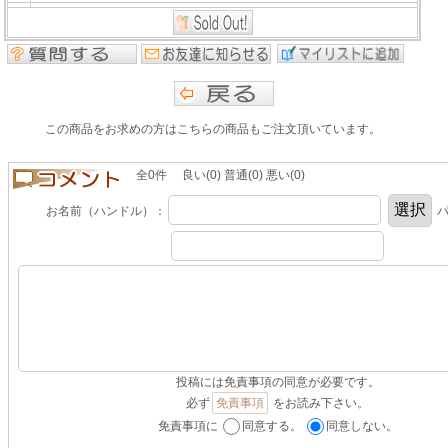
この商品をお求めの方はこちらの商品もご注文頂いています。
全0件 良い(0) 普通(0) 悪い(0)
お名前（ハンドル）：
パ
投稿には免責事項の同意が必要です。
必ず
免責事項
をお読み下さい。
免責事項に
同意する。
同意しない。