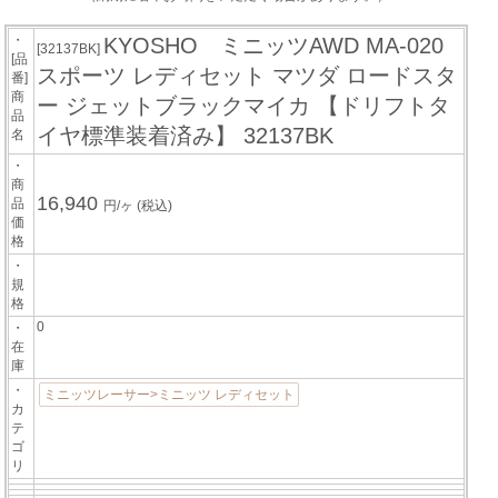
・
KYOSHO ミニッツAWD MA-020
[32137BK]
[品
スポーツ レディセット マツダ ロードスタ
番]
商
ー ジェットブラックマイカ 【ドリフトタ
品
イヤ標準装着済み】 32137BK
名
・
商
16,940
品
円/ヶ
(税込)
価
格
・
規
格
0
・
在
庫
・
ミニッツレーサー>ミニッツ レディセット
カ
テ
ゴ
リ