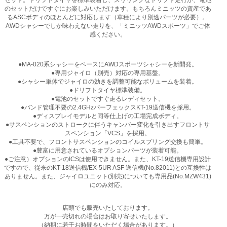
のセットだけですぐにお楽しみいただけます。もちろんミニッツの資産であ
るASCボディのほとんどに対応します（車種により別途パーツが必要）。
AWDシャシーでしか味わえない走りを、「ミニッツAWDスポーツ」でご体
感ください。
●MA-020系シャシーをベースにAWDスポーツシャシーを新開発。
●専用ジャイロ（別売）対応の専用基盤。
●シャシー単体でジャイロの効きを調整可能なボリュームを装着。
●ドリフトタイヤ標準装備。
●電池のセットですぐ走るレディセット。
●バンド管理不要の2.4GHzパーフェックスKT-19送信機を採用。
●ディスプレイモデルと同等仕上げの工場完成ボディ。
●サスペンションのストロークに伴うキャンバー変化を引き出すフロントサ
スペンション「VCS」を採用。
●工具不要で、フロントサスペンションのコイルスプリング交換も簡単。
●豊富に用意されているオプションパーツが装着可能。
●ご注意）オプションのICSは使用できません。また、KT-19送信機専用設計
ですので、従来のKT-18送信機/EX-5UR ASF 送信機(No.82011)との互換性は
ありません。また、ジャイロユニット(別売)についても専用品(No.MZW431)
にのみ対応。
店頭でも販売いたしております。
万が一売切れの場合はお取り寄せいたします。
（納期に若干お時間をいただく場合があります。）