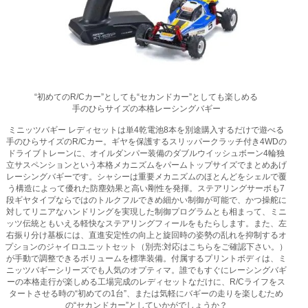
“初めてのR/Cカー”としても“セカンドカー”としても楽しめる
手のひらサイズの本格レーシングバギー
ミニッツバギー レディセットは単4乾電池8本を別途購入するだけで遊べる
手のひらサイズのR/Cカー。ギヤを保護するスリッパークラッチ付き4WDの
ドライブトレーンに、オイルダンパー装備のダブルウイッシュボーン4輪独
立サスペンションという本格メカニズムをパームトップサイズでまとめあげ
レーシングバギーです。シャシーは重要メカニズムのほとんどをシェルで覆
う構造によって優れた防塵効果と高い剛性を発揮。ステアリングサーボも7
段ギヤタイプならではのトルクフルできめ細かい制御が可能で、かつ操舵に
対してリニアなハンドリングを実現した制御プログラムとも相まって、ミニ
ッツ伝統ともいえる軽快なステアリングフィールをもたらします。また、左
右振り分け基板には、直進安定性の向上と旋回時の姿勢の乱れを抑制するオ
プションのジャイロユニットセット（別売:対応はこちらをご確認下さい。）
が手動で調整できるボリュームを標準装備。付属するプリントボディは、ミ
ニッツバギーシリーズでも人気のオプティマ。誰でもすぐにレーシングバギ
ーの本格走行が楽しめる工場完成のレディセットなだけに、R/Cライフをス
タートさせる時の“初めての1台”、または気軽にバギーの走りを楽しむため
の“セカンドカー”としていかがでしょうか？