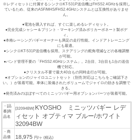
※レディセットに付属するシンクロKT-531P送信機はFHSS2.4GHzを採用し
ているため、従来のASF/MHS/FHS2.4GHzシステムとは互換性がありませ
ん。
●電池を購入すれば、すぐに楽しめるレディセット。
●完全完成シャシー＆プリント・マーキング済みポリカーボネート製ボデ
ィ。
●本格レーシングバギーオーナーも満足の走行性能。インドアトレーニング
にも最適。
●シンクロKT-531P送信機を採用。ステアリングの舵角増減などの各種調整
が可能。
●バンド管理不要の「FHSS2.4GHzシステム」。2台目、3台目も1台の送信
機で対応。
●クリスタル不要で最大40台もの同時走行が可能。
●オプションのジャイロユニットセット（別売:対応はこちらをご確認下さ
い。）が装着可能。車体に装備されたボリュームでジャイロの効きを調整で
きる。
●発売済みのほぼすべてのミニッツバギー用オプションパーツが装着可能。
・[品
KYOSHO ミニッツバギー レデ
[32094BW]
番]商
ィセット オプティマ ブルー/ホワイト
品名
32094BW
・商
18,975
品価
円/ヶ
(税込)