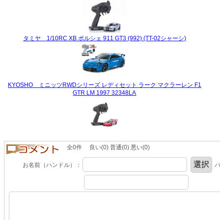
タミヤ 1/10RC XB ポルシェ 911 GT3 (992) (TT-02シャーシ)
KYOSHO ミニッツRWDシリーズ レディセット ラーク マクラーレン F1
GTR LM 1997 32348LA
全0件 良い(0) 普通(0) 悪い(0)
お名前（ハンドル）：
パ