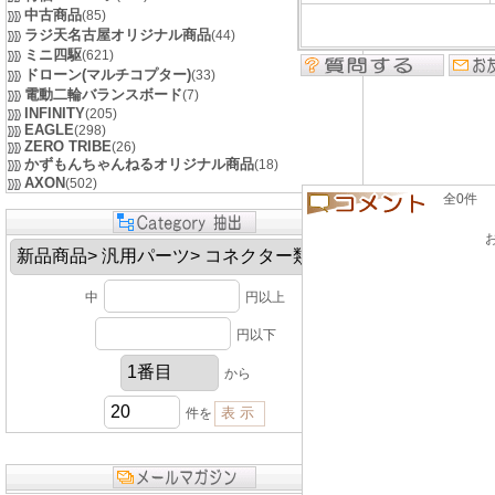
中古商品
(85)
ラジ天名古屋オリジナル商品
(44)
ミニ四駆
(621)
ドローン(マルチコプター)
(33)
電動二輪バランスボード
(7)
INFINITY
(205)
EAGLE
(298)
ZERO TRIBE
(26)
かずもんちゃんねるオリジナル商品
(18)
AXON
(502)
全0件 良い
中
円以上
円以下
から
件を