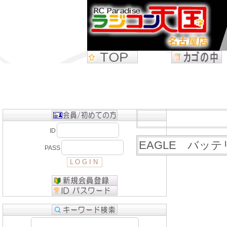
ID
EAGLE バッ
PASS