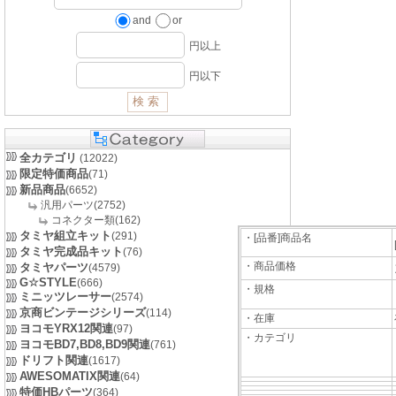
and
or
円以上
円以下
全カテゴリ
(12022)
限定特価商品
(71)
新品商品
(6652)
汎用パーツ(2752)
コネクター類(162)
タミヤ組立キット
(291)
・[品番]商品名
タミヤ完成品キット
(76)
・商品価格
タミヤパーツ
(4579)
G☆STYLE
(666)
・規格
ミニッツレーサー
(2574)
京商ビンテージシリーズ
(114)
・在庫
ヨコモYRX12関連
(97)
・カテゴリ
ヨコモBD7,BD8,BD9関連
(761)
ドリフト関連
(1617)
AWESOMATIX関連
(64)
特価HBパーツ
(364)